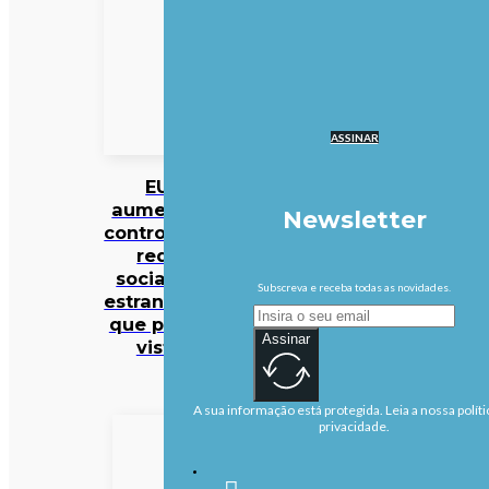
ASSINAR
EUA
aumentam
Newsletter
controlo das
redes
sociais de
Subscreva e receba todas as novidades.
estrangeiros
que pedem
Assinar
vistos
A sua informação está protegida. Leia a nossa políti
privacidade.