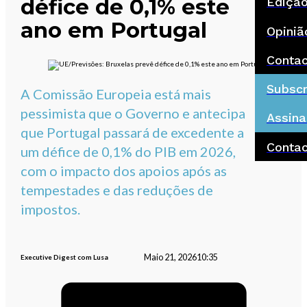
défice de 0,1% este
Ediçã
ano em Portugal
Opiniã
Conta
Subscr
A Comissão Europeia está mais
pessimista que o Governo e antecipa
Assina
que Portugal passará de excedente a
Conta
um défice de 0,1% do PIB em 2026,
com o impacto dos apoios após as
tempestades e das reduções de
impostos.
Maio 21, 2026
10:35
Executive Digest com Lusa