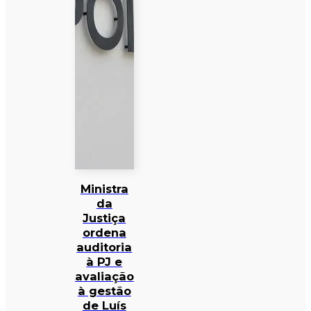
Ministra
da
Justiça
ordena
auditoria
à PJ e
avaliação
à gestão
de Luís