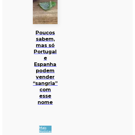
Poucos
sabem,
mas só
Portugal
e
Espanha
podem
vender
“sangria”
com
esse
nome
Mais
Notícias