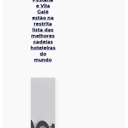
e Vila
Galé
estão na
restrita
lista das
melhores
cadeias
hoteleiras
do
mundo