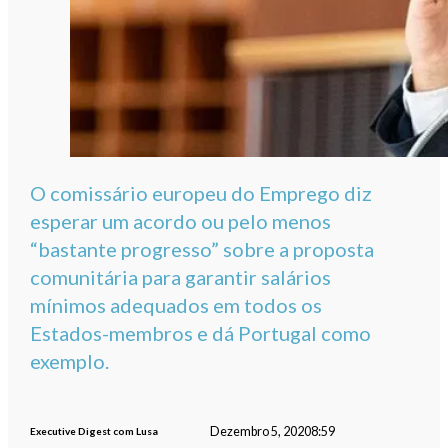
O comissário europeu do Emprego diz
esperar um acordo ou pelo menos
“bastante progresso” sobre a proposta
comunitária para garantir salários
mínimos adequados em todos os
Estados-membros e dá Portugal como
exemplo.
Dezembro 5, 2020
8:59
Executive Digest com Lusa