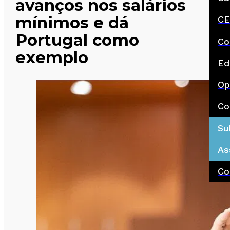
avanços nos salários
mínimos e dá
CE
Portugal como
Co
exemplo
Ed
Op
Co
Su
As
Co