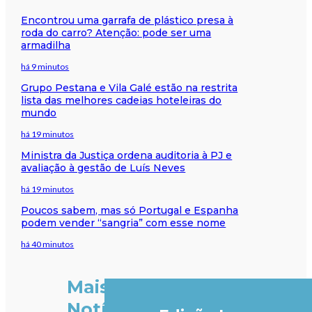
Encontrou uma garrafa de plástico presa à
roda do carro? Atenção: pode ser uma
armadilha
há 9 minutos
Grupo Pestana e Vila Galé estão na restrita
lista das melhores cadeias hoteleiras do
mundo
há 19 minutos
Ministra da Justiça ordena auditoria à PJ e
avaliação à gestão de Luís Neves
há 19 minutos
Poucos sabem, mas só Portugal e Espanha
podem vender “sangria” com esse nome
há 40 minutos
Mais
Notícias