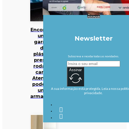
ASSINAR
Encontrou
uma
Newsletter
garrafa
de
plástico
Subscreva e receba todas as novidades.
presa à
roda do
Assinar
carro?
Atenção:
pode ser
A sua informação está protegida. Leia a nossa políti
uma
privacidade.
armadilha