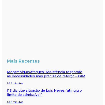
Mais Recentes
Moçambique/Ataques: Assistência responde
às necessidades mas precisa de reforço – OIM
há 8 minutos
PS diz que situação de Luís Neves “atingiu o
limite do admissível”
há 8 minutos