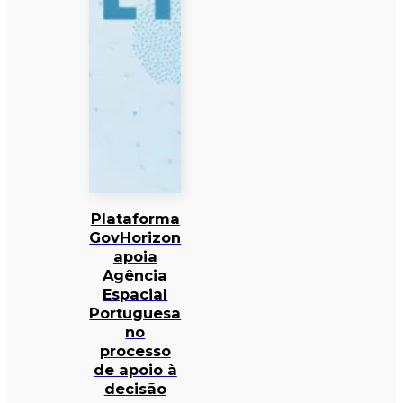
Plataforma
GovHorizon
apoia
Agência
Espacial
Portuguesa
no
processo
de apoio à
decisão