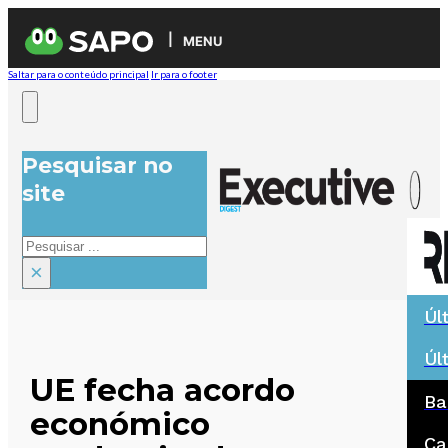
MENU
Saltar para o conteúdo principal
Ir para o footer
Pesquisar no
site
Pesquisar
×
Úl
Úl
UE fecha acordo
Ba
económico
Ca