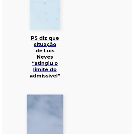
PS diz que
situação
de Luís
Neves
“atingiu o
limite do
admissível”