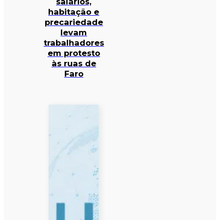
salários,
habitação e
precariedade
levam
trabalhadores
em protesto
às ruas de
Faro