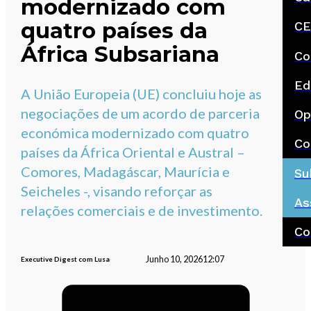
modernizado com
quatro países da
CE
África Subsariana
Co
Ed
A União Europeia (UE) concluiu hoje as
negociações de um acordo de parceria
Op
económica modernizado com quatro
Co
países da África Oriental e Austral –
Comores, Madagáscar, Maurícia e
Su
Seicheles -, visando reforçar as
As
relações comerciais e de investimento.
Co
Junho 10, 2026
12:07
Executive Digest com Lusa