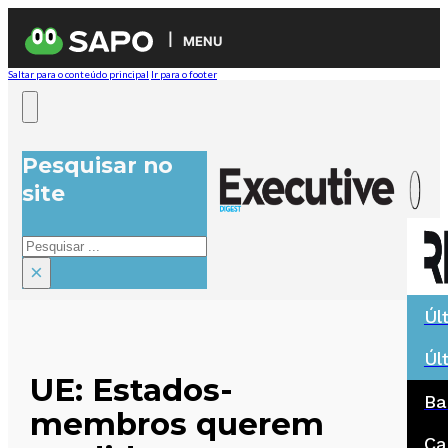
MENU
Saltar para o conteúdo principal
Ir para o footer
Pesquisar no
site
Pesquisar
×
Úl
Úl
UE: Estados-
Ba
membros querem
Ca