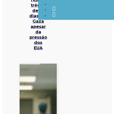
trégua
de 14
dias em
Gaza
apesar
da
pressão
dos
EUA