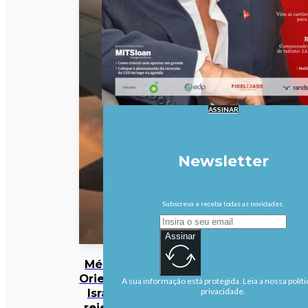
ASSINAR
Newsletter
Subscreva e receba todas as novidades.
Assinar
Médio
Oriente:
A sua informação está protegida. Leia a nossa políti
Israel
privacidade.
rejeita