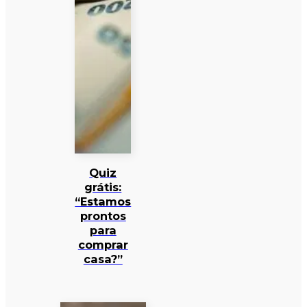
Quiz
grátis:
“Estamos
prontos
para
comprar
casa?”