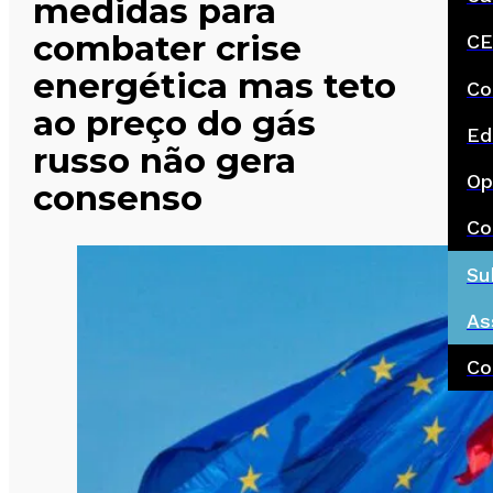
medidas para
combater crise
CE
energética mas teto
Co
ao preço do gás
Ed
russo não gera
Op
consenso
Co
Su
As
Co