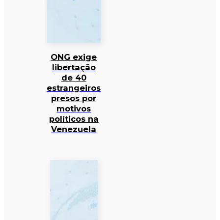
ONG exige
libertação
de 40
estrangeiros
presos por
motivos
políticos na
Venezuela