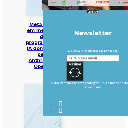
ASSINAR
Meta entra
em mercado
Newsletter
da
programação
IA dominado
Subscreva e receba todas as novidades.
pela
Anthropic e
Assinar
OpenAI
A sua informação está protegida. Leia a nossa políti
privacidade.