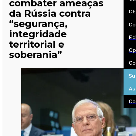
combater ameaças
da Rússia contra
CE
“segurança,
Co
integridade
Ed
territorial e
Op
soberania”
Co
Su
As
Co