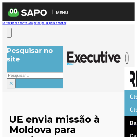
MENU
Saltar para o conteúdo principal
Ir para o footer
Pesquisar no
site
Pesquisar
×
Úl
Úl
UE envia missão à
Ba
Moldova para
Ca