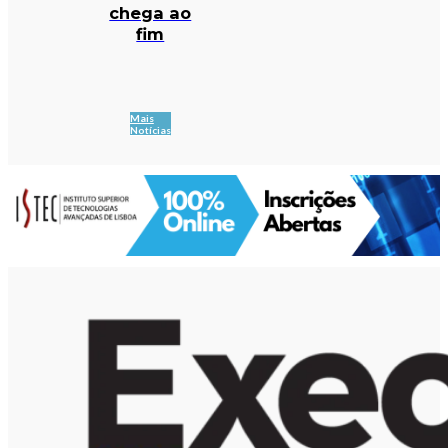
chega ao
fim
Mais
Notícias