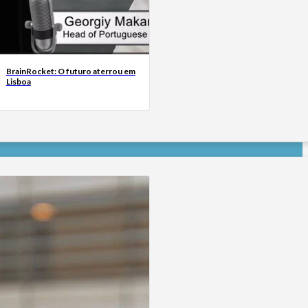
BrainRocket: O futuro aterrou em
Lisboa