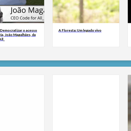
 Democratizar o acesso
A Floresta: Um legado vivo
ia, João Magalhães, da
ll_