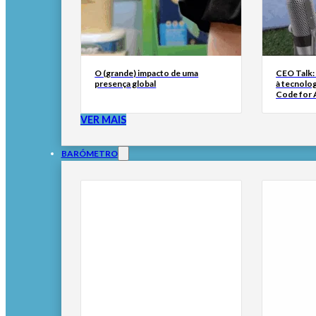
O (grande) impacto de uma
CEO Talk:
presença global
à tecnolog
Code for A
VER MAIS
BARÓMETRO