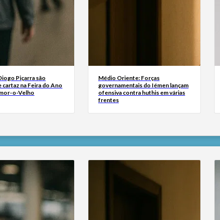
Diogo Piçarra são
Médio Oriente: Forças
 cartaz na Feira do Ano
governamentais do Iémen lançam
mor-o-Velho
ofensiva contra huthis em várias
frentes