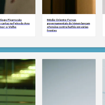
Diogo Piçarra são
Médio Oriente: Forças
 cartaz na Feira do Ano
governamentais do Iémen lançam
mor-o-Velho
ofensiva contra huthis em várias
frentes