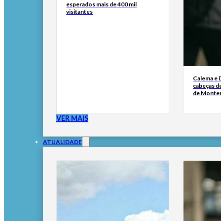
esperados mais de 400 mil
visitantes
Calema e 
cabeças de
de Monte
VER MAIS
ATUALIDADE