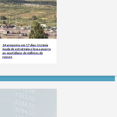
14 armazéns em 17 dias: Ucrânia
muda de estratégia e leva a guerra
ao quotidiano de milhões de
russos