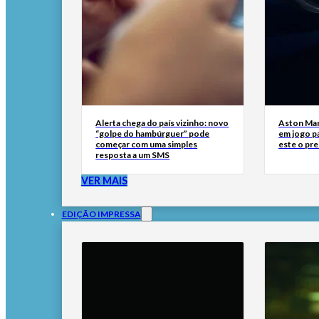
Alerta chega do país vizinho: novo
Aston Mar
“golpe do hambúrguer” pode
em jogo pa
começar com uma simples
este o pre
resposta a um SMS
VER MAIS
EDIÇÃO IMPRESSA