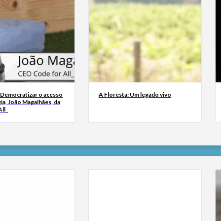
 Democratizar o acesso
A Floresta: Um legado vivo
ia, João Magalhães, da
ll_