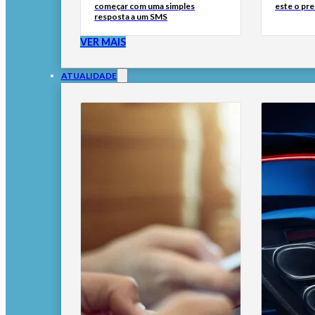
começar com uma simples
este o pre
resposta a um SMS
VER MAIS
ATUALIDADE