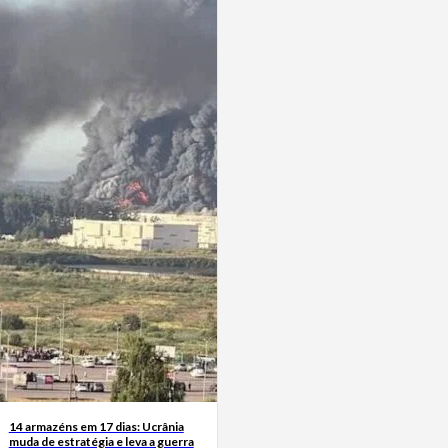
14 armazéns em 17 dias: Ucrânia
muda de estratégia e leva a guerra