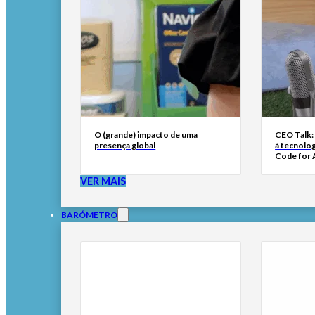
O (grande) impacto de uma
CEO Talk:
presença global
à tecnolog
Code for A
VER MAIS
BARÓMETRO