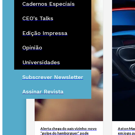
Cadernos Especiais
CEO's Talks
Edição Impressa
Opinião
Universidades
Subscrever Newsletter
Assinar Revista
Alerta chega do país vizinho: novo
Aston Mar
“golpe do hambúrguer” pode
em jogo pa