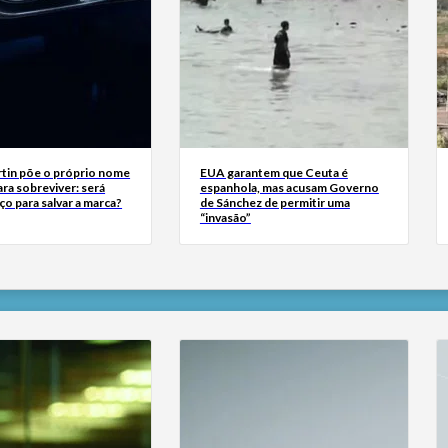
tin põe o próprio nome
EUA garantem que Ceuta é
ra sobreviver: será
espanhola, mas acusam Governo
ço para salvar a marca?
de Sánchez de permitir uma
“invasão”