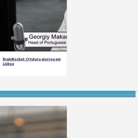
BrainRocket: O futuro aterrou em
Lisboa