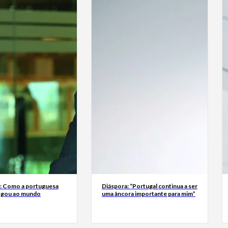
a: Como a portuguesa
Diáspora: “Portugal continua a ser
egou ao mundo
uma âncora importante para mim”