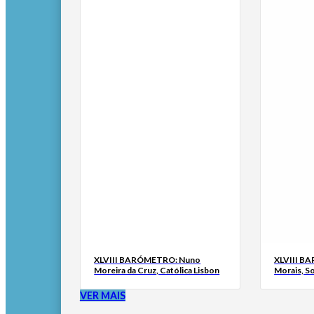
XLVIII BARÓMETRO: Nuno
XLVIII B
Moreira da Cruz, Católica Lisbon
Morais, S
VER MAIS