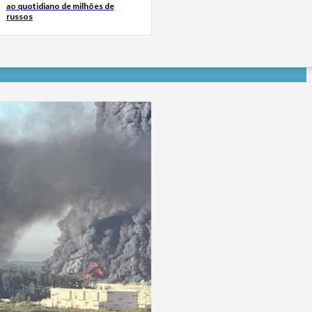
ao quotidiano de milhões de
russos