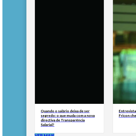
Quando o salário deixa de ser
Entrevist
segredo: o que muda com a nova
Fricon ch
directiva de Transparência
Salarial?
VER MAIS