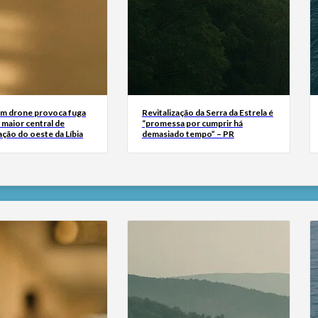
m drone provoca fuga
Revitalização da Serra da Estrela é
 maior central de
“promessa por cumprir há
ação do oeste da Líbia
demasiado tempo” – PR