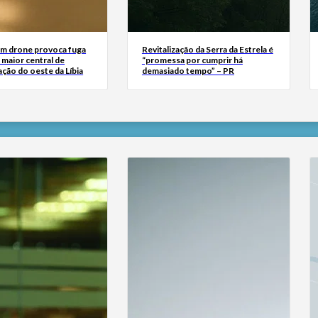
m drone provoca fuga
Revitalização da Serra da Estrela é
 maior central de
“promessa por cumprir há
ação do oeste da Líbia
demasiado tempo” – PR