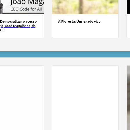
 Democratizar o acesso
A Floresta: Um legado vivo
ia, João Magalhães, da
ll_