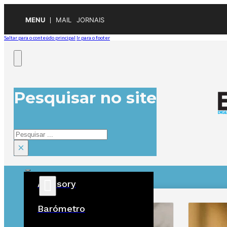
MENU
MAIL
JORNAIS
Saltar para o conteúdo principal
Ir para o footer
Pesquisar no site
Pesquisar
×
Advisory
ÚLTIMAS
Barómetro