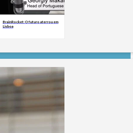
BrainRocket: O futuro aterrou em
Lisboa