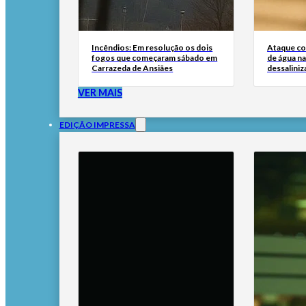
Incêndios: Em resolução os dois
Ataque co
fogos que começaram sábado em
de água na
Carrazeda de Ansiães
dessaliniz
VER MAIS
EDIÇÃO IMPRESSA