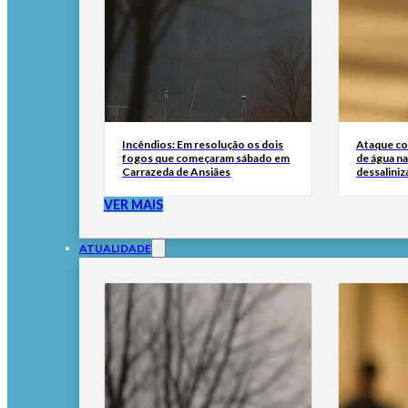
Incêndios: Em resolução os dois
Ataque co
fogos que começaram sábado em
de água na
Carrazeda de Ansiães
dessaliniz
VER MAIS
ATUALIDADE