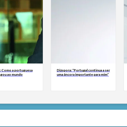
a: Como a portuguesa
Diáspora: “Portugal continua a ser
egou ao mundo
uma âncora importante para mim”