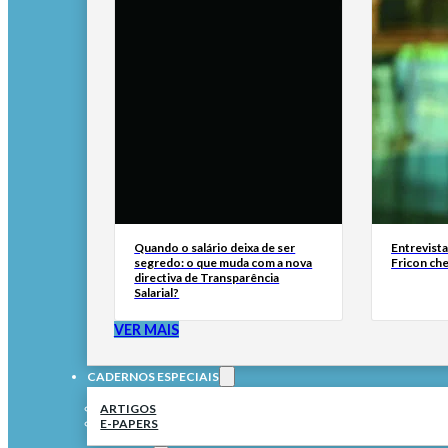
Quando o salário deixa de ser
Entrevist
segredo: o que muda com a nova
Fricon ch
directiva de Transparência
Salarial?
VER MAIS
CADERNOS ESPECIAIS
ARTIGOS
E-PAPERS