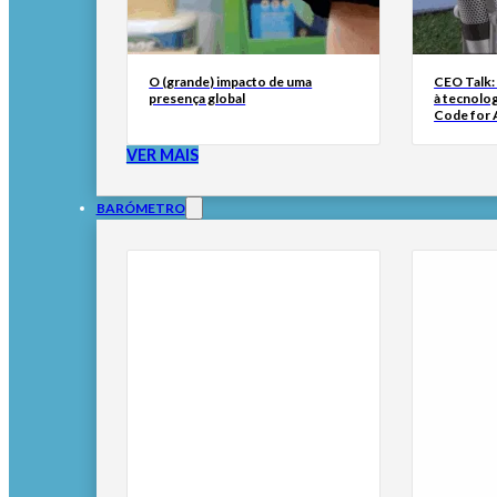
O (grande) impacto de uma
CEO Talk:
presença global
à tecnolog
Code for A
VER MAIS
BARÓMETRO