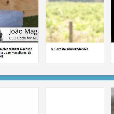
 Democratizar o acesso
A Floresta: Um legado vivo
ia, João Magalhães, da
ll_