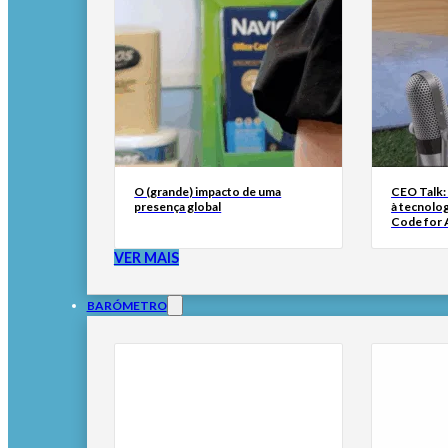
O (grande) impacto de uma
CEO Talk:
presença global
à tecnolog
Code for A
VER MAIS
BARÓMETRO