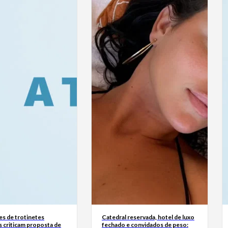
s de trotinetes
Catedral reservada, hotel de luxo
s criticam proposta de
fechado e convidados de peso: