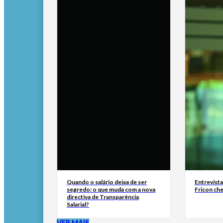
Quando o salário deixa de ser
Entrevist
segredo: o que muda com a nova
Fricon ch
directiva de Transparência
Salarial?
VER MAIS