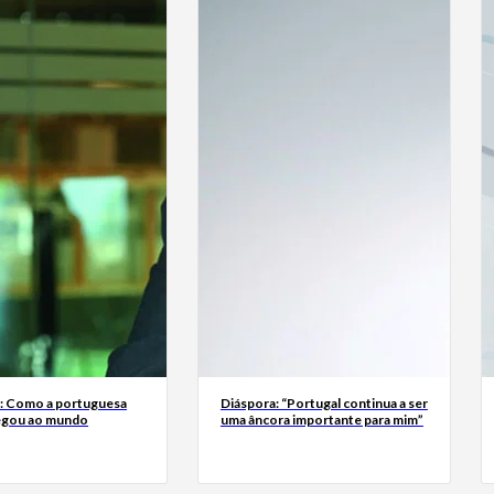
a: Como a portuguesa
Diáspora: “Portugal continua a ser
egou ao mundo
uma âncora importante para mim”