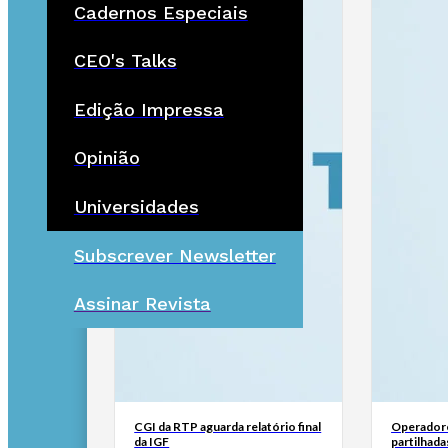
Cadernos Especiais
CEO's Talks
Edição Impressa
Opinião
Universidades
Subscrever Newsletter
Assinar Revista
CGI da RTP aguarda relatório final
Operadore
da IGF
partilhada