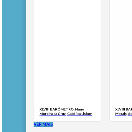
XLVIII BARÓMETRO: Nuno
XLVIII B
Moreira da Cruz, Católica Lisbon
Morais, S
VER MAIS