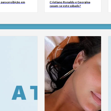
 para proibição em
Cristiano Ronaldo e Georgina
casam-se este sábado?