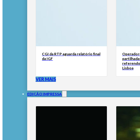
CGI da RTP aguarda relatório final
Operadore
da IGF
partilhada
referendo
Lisboa
VER MAIS
EDIÇÃO IMPRESSA