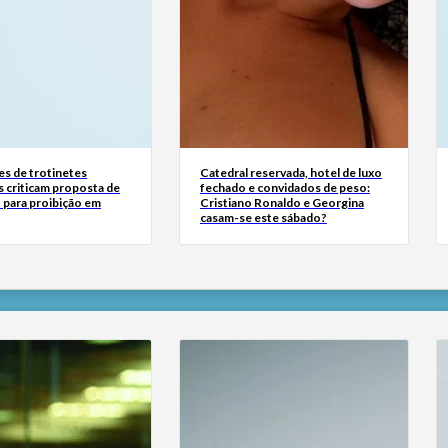
s de trotinetes
Catedral reservada, hotel de luxo
s criticam proposta de
fechado e convidados de peso:
 para proibição em
Cristiano Ronaldo e Georgina
casam-se este sábado?