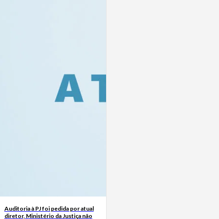
Auditoria à PJ foi pedida por atual
diretor, Ministério da Justiça não