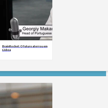
BrainRocket: O futuro aterrou em
Lisboa