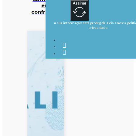
Assinar
em
confrontos
A sua informação está protegida. Leia a nossa políti
privacidade.