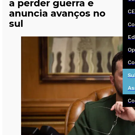
a perder guerra e
anuncia avanços no
CE
sul
Co
Ed
Op
Co
Su
As
Co