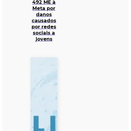
492 ME à
Meta por
danos
causados
por redes
sociais a
jovens