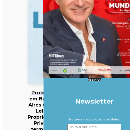
ASSINAR
Protestos
em Buenos
Newsletter
Aires contra
Lei da
Propriedade
Subscreva e receba todas as novidades.
Privada
terminam