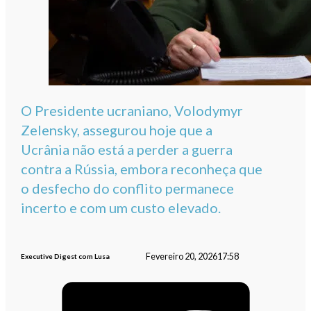
O Presidente ucraniano, Volodymyr
Zelensky, assegurou hoje que a
Ucrânia não está a perder a guerra
contra a Rússia, embora reconheça que
o desfecho do conflito permanece
incerto e com um custo elevado.
Fevereiro 20, 2026
17:58
Executive Digest com Lusa