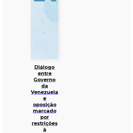
Diálogo
entre
Governo
da
Venezuela
e
oposição
marcado
por
restrições
à