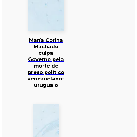
María Corina
Machado
culpa
Governo pela
morte de
preso político
venezuelano-
uruguaio