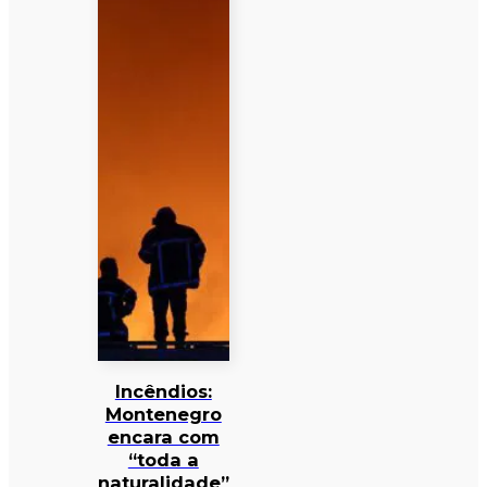
Incêndios:
Montenegro
encara com
“toda a
naturalidade”