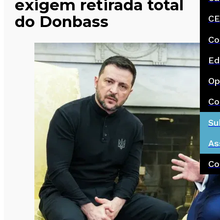
exigem retirada total
do Donbass
CE
Co
Ed
Op
Co
Su
As
Co