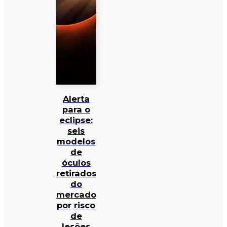
Alerta
para o
eclipse:
seis
modelos
de
óculos
retirados
do
mercado
por risco
de
lesões