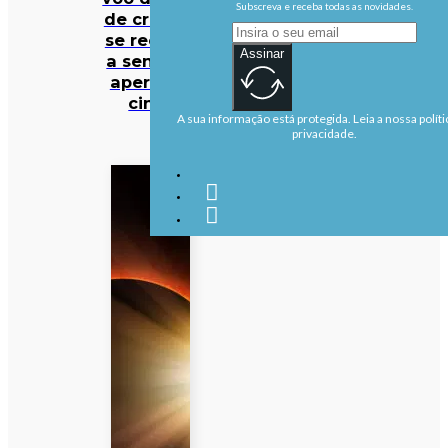
Subscreva e receba todas as novidades.
de criança
se recusar
Assinar
a sentar e
apertar o
cinto
A sua informação está protegida. Leia a nossa políti
privacidade.