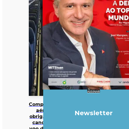
ASSINAR
Companhia
aérea
Newsletter
obrigada a
cancelar
voo depois