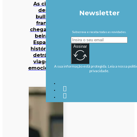
As cinzas
deste
Newsletter
bulldog
francês
chegaram à
Subscreva e receba todas as novidades.
beira do
Espaço. A
Assinar
história por
detrás da
viagem é
A sua informação está protegida. Leia a nossa políti
emocionante
privacidade.