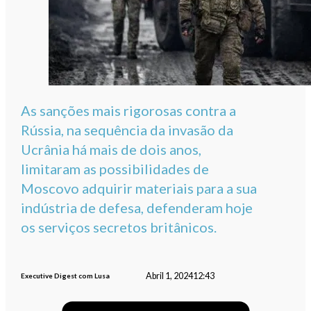
As sanções mais rigorosas contra a
Rússia, na sequência da invasão da
Ucrânia há mais de dois anos,
limitaram as possibilidades de
Moscovo adquirir materiais para a sua
indústria de defesa, defenderam hoje
os serviços secretos britânicos.
Abril 1, 2024
12:43
Executive Digest com Lusa