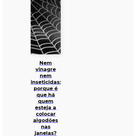
Nem
vinagre
nem
inseticidas:
porque é
que há
quem
esteja a
colocar
algodões
nas
janelas?