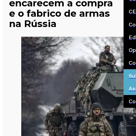
encarecem a compra
e o fabrico de armas
CE
na Rússia
Co
Ed
Op
Co
Su
As
Co