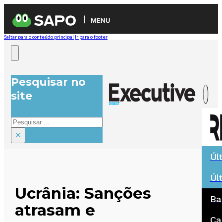
MENU
Saltar para o conteúdo principal
Ir para o footer
Pesquisar no
site
Pesquisar
×
Úl
Úl
Ucrânia: Sanções
Ba
atrasam e
Ca