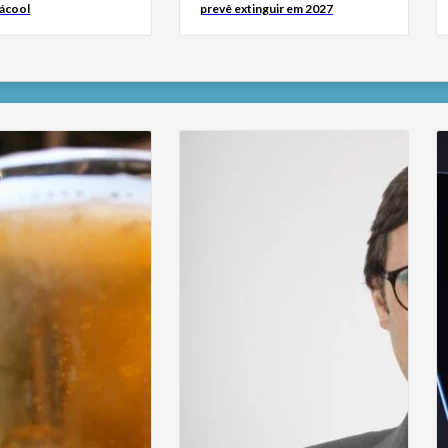
 ácool
prevê extinguir em 2027