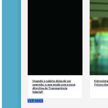
Quando o salário deixa de ser
Entrevist
segredo: o que muda com a nova
Fricon ch
directiva de Transparência
Salarial?
VER MAIS