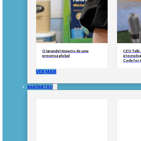
O (grande) impacto de uma
CEO Talk:
presença global
à tecnolog
Code for A
VER MAIS
BARÓMETRO