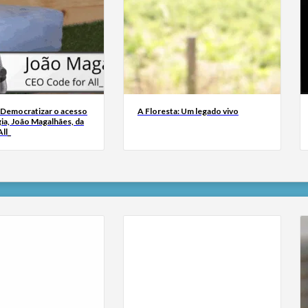
 Democratizar o acesso
A Floresta: Um legado vivo
ia, João Magalhães, da
ll_