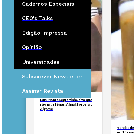
Cadernos Especiais
CEO's Talks
Edição Impressa
Opinião
Universidades
Subscrever Newsletter
Assinar Revista
Luís Montenegro tinha dito que
não ia de férias. Afinal, foi para o
Algarve
Vendas de
no 1.º se