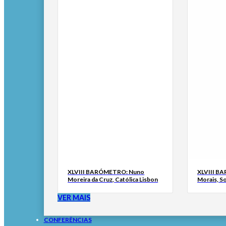
XLVIII BARÓMETRO: Nuno
XLVIII B
Moreira da Cruz, Católica Lisbon
Morais, S
VER MAIS
CONFERÊNCIAS