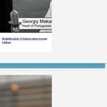
BrainRocket: O futuro aterrou em
Lisboa