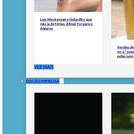
Luís Montenegro tinha dito que
não ia de férias. Afinal, foi para o
Algarve
Vendas de
no 1.º se
pelas sem
VER MAIS
EDIÇÃO IMPRESSA