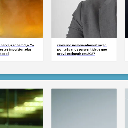
 cerveja sobem 1,67%
Governo nomeia administração
mestre impulsionadas
por três anos para entidade que
 ácool
prevê extinguir em 2027