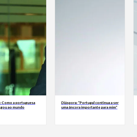
a: Como a portuguesa
Diáspora: “Portugal continua a ser
egou ao mundo
uma âncora importante para mim”