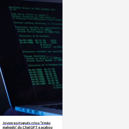
Jovem português criou “irmão
malvado” do ChatGPT e acabou