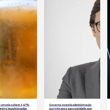
 cerveja sobem 1,67%
Governo nomeia administração
mestre impulsionadas
por três anos para entidade que