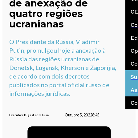
de anexação de
quatro regiões
CE
ucranianas
Co
Ed
O Presidente da Rússia, Vladimir
Putin, promulgou hoje a anexação à
Op
Rússia das regiões ucranianas de
Co
Donetsk, Lugansk, Kherson e Zaporijia,
de acordo com dois decretos
Su
publicados no portal oficial russo de
As
informações jurídicas.
Co
Outubro 5, 2022
8:45
Executive Digest com Lusa