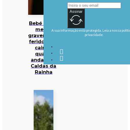
Assinar
Bebé de 22
meses
A sua informação está protegida. Leia a nossa políti
gravemente
privacidade.
ferido após
cair de
quarto
andar nas
Caldas da
Rainha