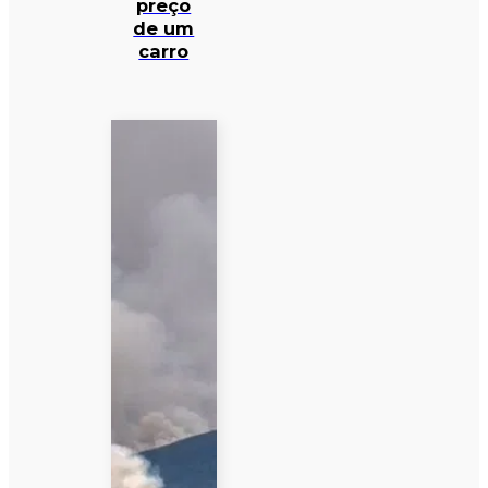
preço
de um
carro