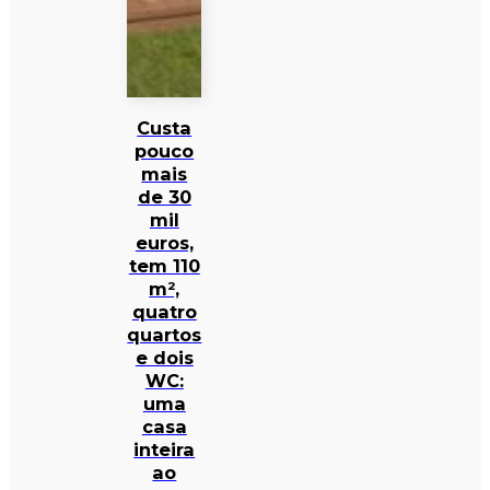
Custa
pouco
mais
de 30
mil
euros,
tem 110
m²,
quatro
quartos
e dois
WC:
uma
casa
inteira
ao