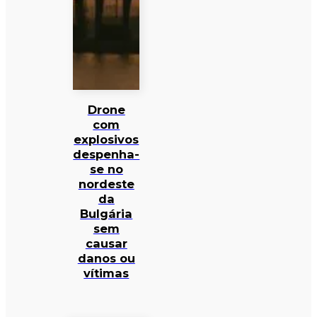
Drone
com
explosivos
despenha-
se no
nordeste
da
Bulgária
sem
causar
danos ou
vítimas