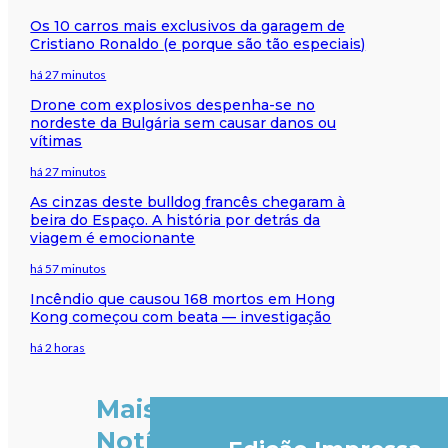
Os 10 carros mais exclusivos da garagem de
Cristiano Ronaldo (e porque são tão especiais)
há 27 minutos
Drone com explosivos despenha-se no
nordeste da Bulgária sem causar danos ou
vítimas
há 27 minutos
As cinzas deste bulldog francês chegaram à
beira do Espaço. A história por detrás da
viagem é emocionante
há 57 minutos
Incêndio que causou 168 mortos em Hong
Kong começou com beata — investigação
há 2 horas
Mais
Notícias