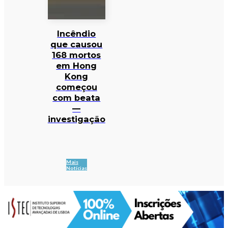
Incêndio
que causou
168 mortos
em Hong
Kong
começou
com beata
—
investigação
Mais
Notícias