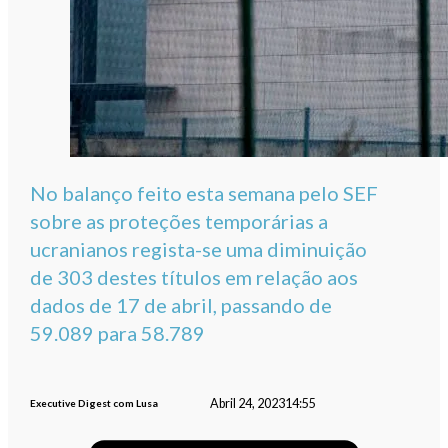
No balanço feito esta semana pelo SEF
sobre as proteções temporárias a
ucranianos regista-se uma diminuição
de 303 destes títulos em relação aos
dados de 17 de abril, passando de
59.089 para 58.789
Abril 24, 2023
14:55
Executive Digest com Lusa