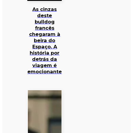
As cinzas
deste
bulldog
francês
chegaram à
beira do
Espaço. A
história por
detrás da
viagem é
emocionante