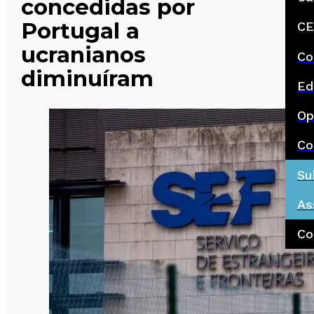
concedidas por
Portugal a
CE
ucranianos
Co
diminuíram
Ed
Op
Co
Su
As
Co