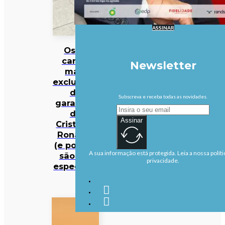
ASSINAR
Os 10
carros
Newsletter
mais
exclusivos
da
Subscreva e receba todas as novidades.
garagem
de
Assinar
Cristiano
Ronaldo
(e porque
A sua informação está protegida. Leia a nossa políti
são tão
privacidade.
especiais)