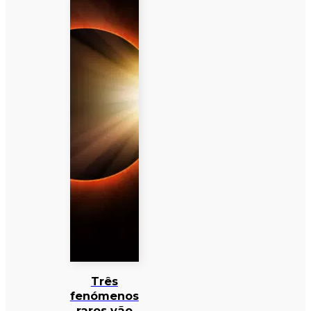
Três
fenómenos
raros vão