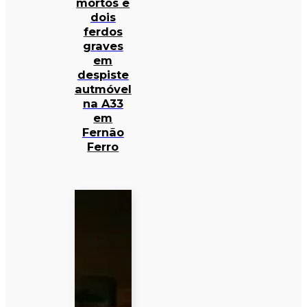
mortos e
dois
ferdos
graves
em
despiste
autmóvel
na A33
em
Fernão
Ferro