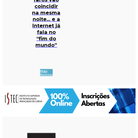
coincidir
na mesma
noite… e a
Internet já
fala no
“fim do
mundo”
Mais
Notícias