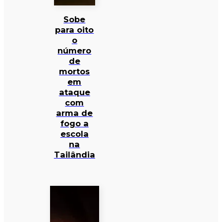
Sobe
para oito
o
número
de
mortos
em
ataque
com
arma de
fogo a
escola
na
Tailândia