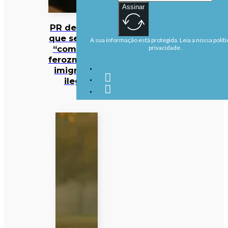
Assinar
PR defende
que se deve
A sua informação está protegida. Leia a nossa políti
“combater
privacidade.
ferozmente”
imigração
ilegal