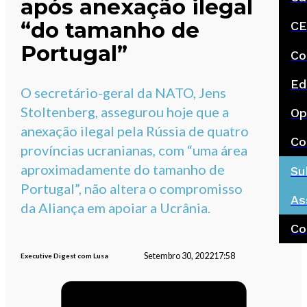
após anexação ilegal
“do tamanho de
CE
Portugal”
Co
Ed
O secretário-geral da NATO, Jens
Stoltenberg, assegurou hoje que a
Op
anexação ilegal pela Rússia de quatro
Co
províncias ucranianas, com “uma área
aproximadamente do tamanho de
Su
Portugal”, não altera o compromisso
As
da Aliança em apoiar a Ucrânia.
Co
Setembro 30, 2022
17:58
Executive Digest com Lusa