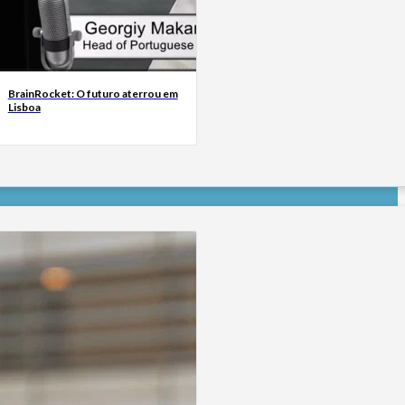
BrainRocket: O futuro aterrou em
Lisboa