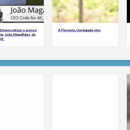
 Democratizar o acesso
A Floresta: Um legado vivo
ia, João Magalhães, da
ll_