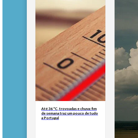
Até 36 ºC, trovoadas e chuva: fim
de semana traz um pouco de tudo
a Portugal