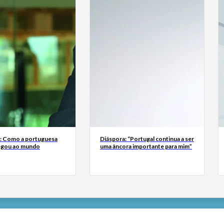
a: Como a portuguesa
Diáspora: “Portugal continua a ser
egou ao mundo
uma âncora importante para mim”