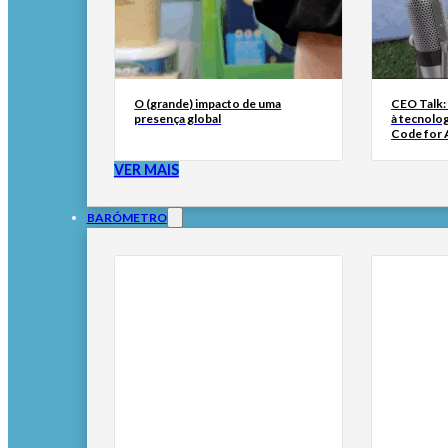
O (grande) impacto de uma
CEO Talk:
presença global
à tecnolog
Code for A
VER MAIS
BARÓMETRO