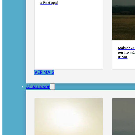
a Portugal
Mais de 6
perigo má
IPMA
VER MAIS
ATUALIDADE