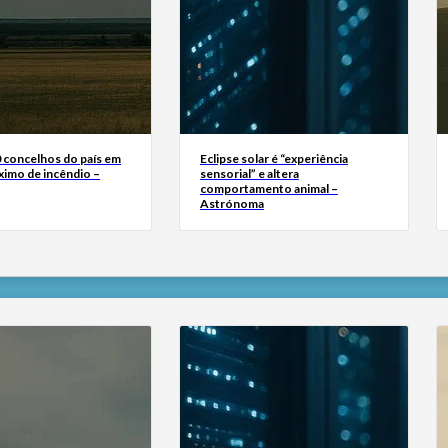
0 concelhos do país em
Eclipse solar é “experiência
ximo de incêndio –
sensorial” e altera
comportamento animal –
Astrónoma