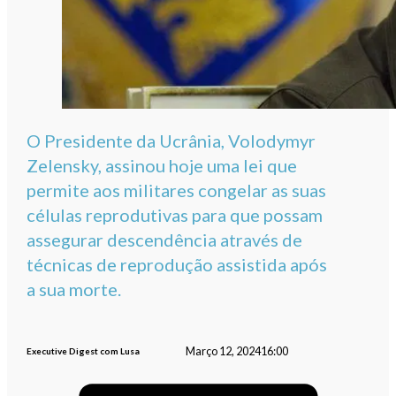
O Presidente da Ucrânia, Volodymyr
Zelensky, assinou hoje uma lei que
permite aos militares congelar as suas
células reprodutivas para que possam
assegurar descendência através de
técnicas de reprodução assistida após
a sua morte.
Março 12, 2024
16:00
Executive Digest com Lusa