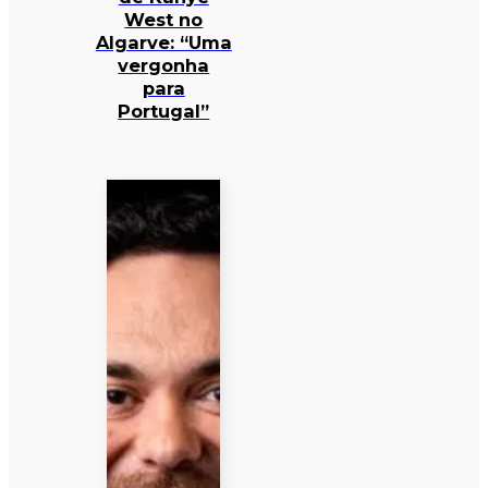
West no
Algarve: “Uma
vergonha
para
Portugal”