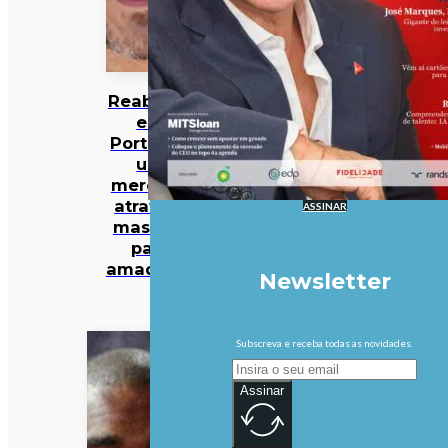
Reabilitar
em
Portugal:
um
mercado
atrativo,
ASSINAR
mas não
para
amadores
Newsletter
Subscreva e receba todas as novidades.
Assinar