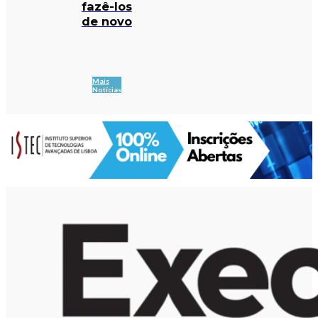
fazê-los
de novo
Mais
Notícias