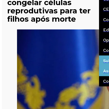
congelar células
reprodutivas para ter
CE
filhos após morte
Co
Ed
Op
Co
Su
As
Co