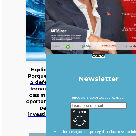
ASSINAR
Explicador:
Porque é que
Newsletter
a defesa se
tornou uma
das maiores
Subscreva e receba todas as novidades.
oportunidades
para
Assinar
investidores?
A sua informação está protegida. Leia a nossa políti