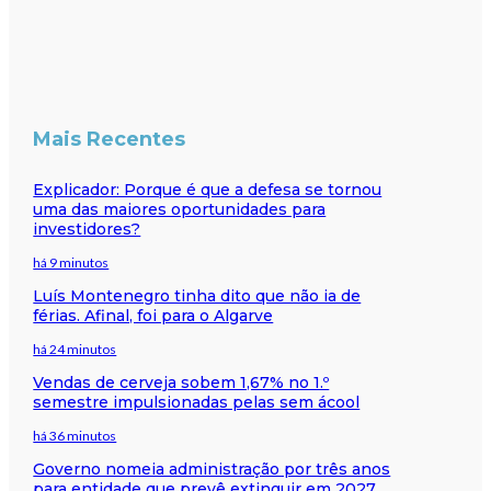
Mais Recentes
Explicador: Porque é que a defesa se tornou
uma das maiores oportunidades para
investidores?
há 9 minutos
Luís Montenegro tinha dito que não ia de
férias. Afinal, foi para o Algarve
há 24 minutos
Vendas de cerveja sobem 1,67% no 1.º
semestre impulsionadas pelas sem ácool
há 36 minutos
Governo nomeia administração por três anos
para entidade que prevê extinguir em 2027