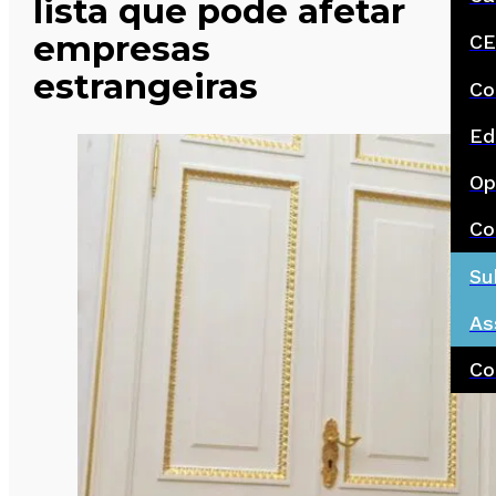
lista que pode afetar
empresas
CE
estrangeiras
Co
Ed
Op
Co
Su
As
Co