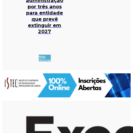
administração
por três anos
para entidade
que prevê
extinguir em
2027
Mais
Notícias