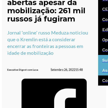
abertas apesar da
mobilização: 261 mil
CE
russos já fugiram
Co
Ed
Jornal ‘online’ russo Meduza noticiou
que o Kremlin está a considerar
Op
encerrar as fronteiras a pessoas em
Co
idade de mobilização
Su
As
Setembro 26, 2022
15:48
Executive Digest com Lusa
Co