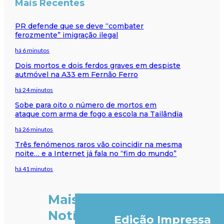
Mais Recentes
PR defende que se deve “combater
ferozmente” imigração ilegal
há 6 minutos
Dois mortos e dois ferdos graves em despiste
autmóvel na A33 em Fernão Ferro
há 24 minutos
Sobe para oito o número de mortos em
ataque com arma de fogo a escola na Tailândia
há 26 minutos
Três fenómenos raros vão coincidir na mesma
noite… e a Internet já fala no “fim do mundo”
há 41 minutos
Mais
Notícias
Edição Impressa