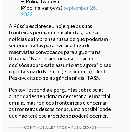
— Polina Ivanova
(@polinaivanovva)
September 26,
2022
A Rússia esclareceu hoje que as suas
fronteiras permanecem abertas, face a
notícias da imprensa russa de que poderiam
ser encerradas para evitar a fuga de
reservistas convocados para a guerra na
Ucrânia. “Não foram tomadas quaisquer
decisões sobre este assunto até agora”, disse
o porta-voz do Kremlin (Presidência), Dmitri
Peskov, citado pela agência oficial TASS.
Peskov respondia a perguntas sobre se as
autoridades tencionam decretar a lei marcial
em algumas regiões fronteiriças e encerrar
as fronteiras dessas zonas, uma possibilidade
que não terá esclarecido se poderá ocorrer.
CONTINUE A LER APÓS A PUBLICIDADE