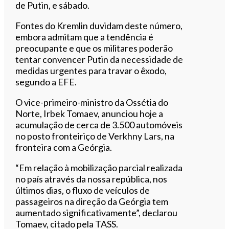
de Putin, e sábado.
Fontes do Kremlin duvidam deste número,
embora admitam que a tendência é
preocupante e que os militares poderão
tentar convencer Putin da necessidade de
medidas urgentes para travar o êxodo,
segundo a EFE.
O vice-primeiro-ministro da Ossétia do
Norte, Irbek Tomaev, anunciou hoje a
acumulação de cerca de 3.500 automóveis
no posto fronteiriço de Verkhny Lars, na
fronteira com a Geórgia.
“Em relação à mobilização parcial realizada
no país através da nossa república, nos
últimos dias, o fluxo de veículos de
passageiros na direção da Geórgia tem
aumentado significativamente”, declarou
Tomaev, citado pela TASS.