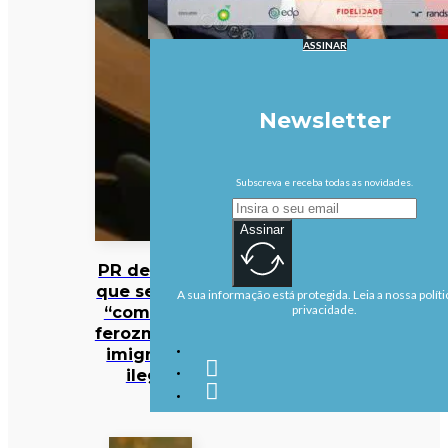
ASSINAR
Newsletter
Subscreva e receba todas as novidades.
Assinar
PR defende
que se deve
A sua informação está protegida. Leia a nossa políti
“combater
privacidade.
ferozmente”
imigração
ilegal