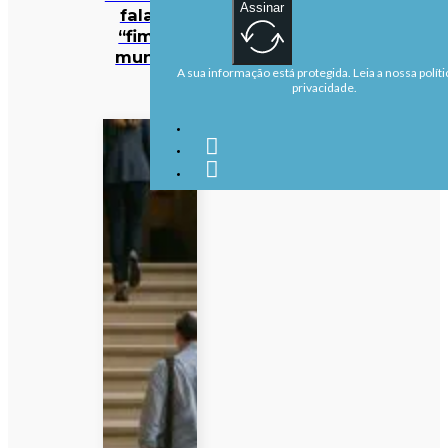
Assinar
fala no
“fim do
mundo”
A sua informação está protegida. Leia a nossa políti
privacidade.