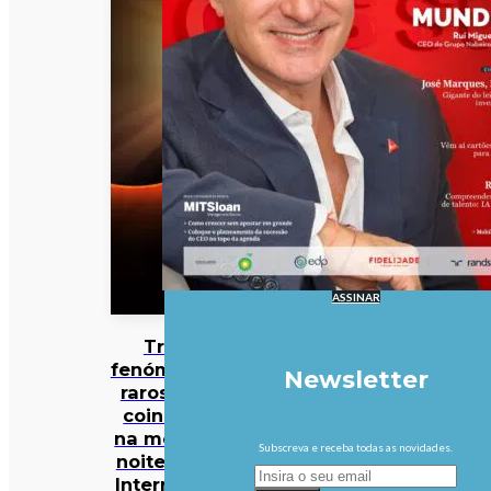
ASSINAR
Três
fenómenos
Newsletter
raros vão
coincidir
na mesma
Subscreva e receba todas as novidades.
noite… e a
Internet já