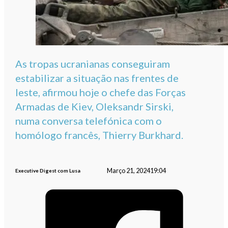
As tropas ucranianas conseguiram
estabilizar a situação nas frentes de
leste, afirmou hoje o chefe das Forças
Armadas de Kiev, Oleksandr Sirski,
numa conversa telefónica com o
homólogo francês, Thierry Burkhard.
Março 21, 2024
19:04
Executive Digest com Lusa