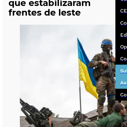
que estabilizaram
frentes de leste
CE
Co
Ed
Op
Co
Su
As
Co