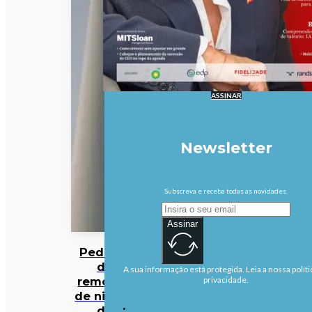
ASSINAR
Newsletter
Subscreva e receba todas as novidades.
Assinar
Pedidos
de
A sua informação está protegida. Leia a nossa políti
remoção
privacidade.
de ninhos
de