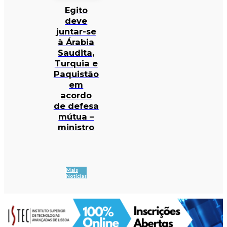
Egito
deve
juntar-se
à Árabia
Saudita,
Turquia e
Paquistão
em
acordo
de defesa
mútua –
ministro
Mais
Notícias