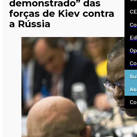
demonstrado” das
forças de Kiev contra
CE
a Rússia
Co
Ed
Op
Co
Su
As
Co