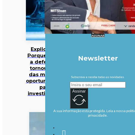
ASSINAR
Explicador:
Porque é que
Newsletter
a defesa se
tornou uma
das maiores
Subscreva e receba todas as novidades.
oportunidades
para
Assinar
investidores?
A sua informação está protegida. Leia a nossa políti
privacidade.