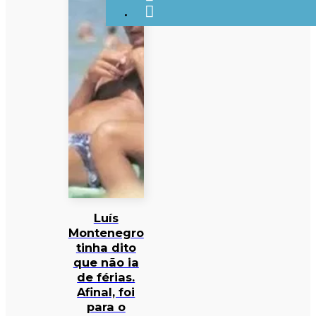
Luís
Montenegro
tinha dito
que não ia
de férias.
Afinal, foi
para o