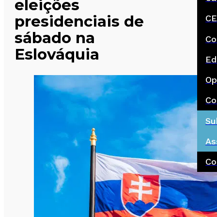
eleições
presidenciais de
CE
sábado na
Co
Eslováquia
Ed
Op
Co
Su
As
Co