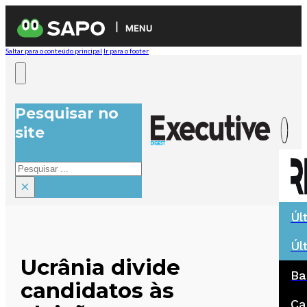
MENU
Saltar para o conteúdo principal
Ir para o footer
Pesquisar no
site
Pesquisar
×
Úl
Úl
Ucrânia divide
Ba
candidatos às
Ca