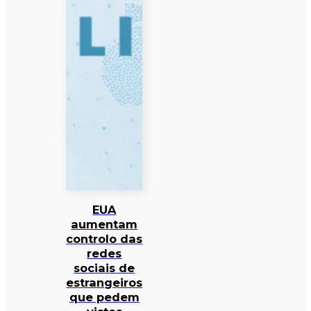
EUA
aumentam
controlo das
redes
sociais de
estrangeiros
que pedem