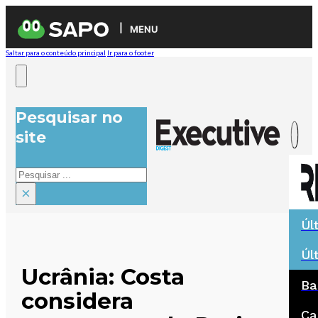
MENU
Saltar para o conteúdo principal
Ir para o footer
Pesquisar no
site
Pesquisar
×
Úl
Úl
Ucrânia: Costa
Ba
considera
Ca