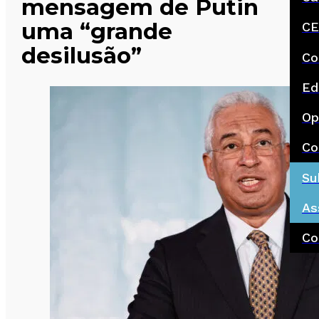
mensagem de Putin
uma “grande
CE
desilusão”
Co
Ed
Op
Co
Su
As
Co