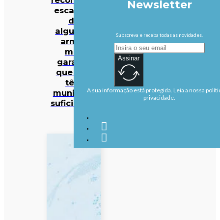
Newsletter
escassez
de
algumas
Subscreva e receba todas as novidades.
armas
mas
Assinar
garante
que EUA
têm
A sua informação está protegida. Leia a nossa políti
munições
privacidade.
suficientes