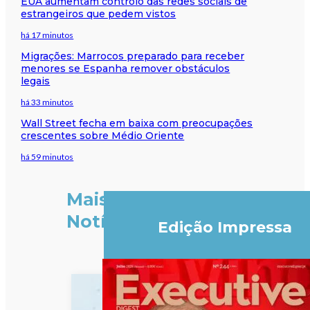
EUA aumentam controlo das redes sociais de
estrangeiros que pedem vistos
há 17 minutos
Migrações: Marrocos preparado para receber
menores se Espanha remover obstáculos
legais
há 33 minutos
Wall Street fecha em baixa com preocupações
crescentes sobre Médio Oriente
há 59 minutos
Mais
Notícias
Edição Impressa