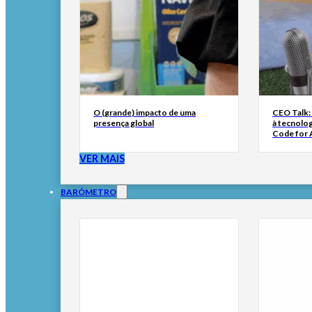
O (grande) impacto de uma
CEO Talk:
presença global
à tecnolog
Code for A
VER MAIS
BARÓMETRO