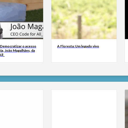
 Democratizar o acesso
A Floresta: Um legado vivo
ia, João Magalhães, da
ll_