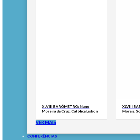
XLVIII BARÓMETRO: Nuno
XLVIII B
Moreira da Cruz, Católica Lisbon
Morais, S
VER MAIS
CONFERÊNCIAS