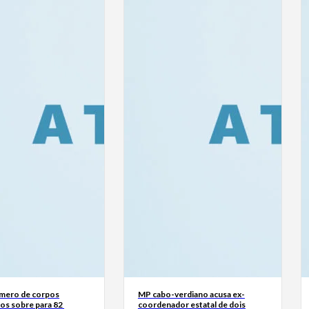
mero de corpos
MP cabo-verdiano acusa ex-
os sobre para 82
coordenador estatal de dois