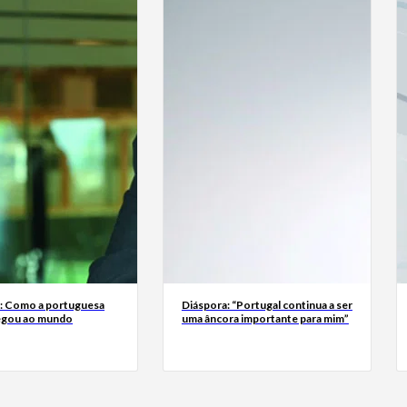
a: Como a portuguesa
Diáspora: “Portugal continua a ser
egou ao mundo
uma âncora importante para mim”