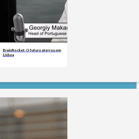
BrainRocket: O futuro aterrou em
Lisboa