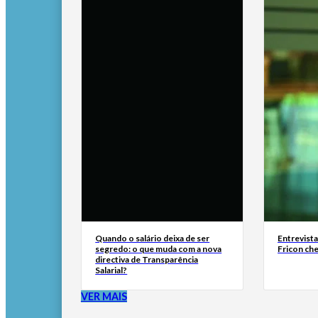
Quando o salário deixa de ser
Entrevist
segredo: o que muda com a nova
Fricon ch
directiva de Transparência
Salarial?
VER MAIS