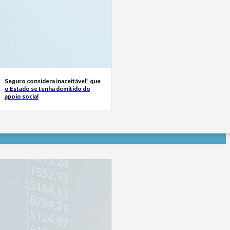
Seguro considera inaceitável” que
o Estado se tenha demitido do
apoio social