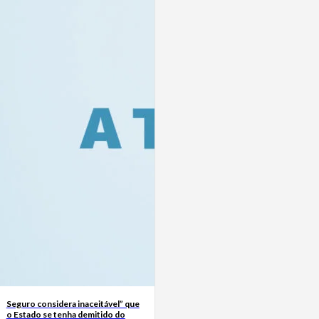
Seguro considera inaceitável” que
o Estado se tenha demitido do