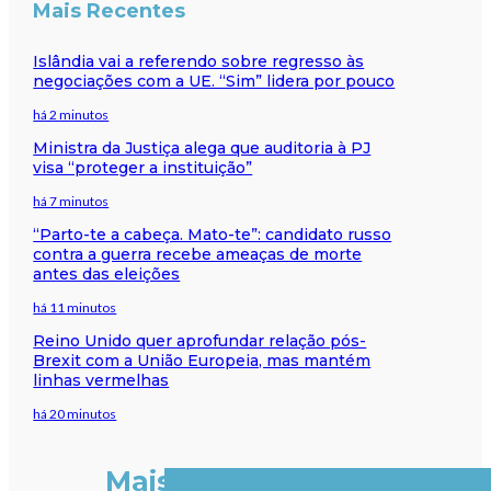
Mais Recentes
Islândia vai a referendo sobre regresso às
negociações com a UE. “Sim” lidera por pouco
há 2 minutos
Ministra da Justiça alega que auditoria à PJ
visa “proteger a instituição”
há 7 minutos
“Parto-te a cabeça. Mato-te”: candidato russo
contra a guerra recebe ameaças de morte
antes das eleições
há 11 minutos
Reino Unido quer aprofundar relação pós-
Brexit com a União Europeia, mas mantém
linhas vermelhas
há 20 minutos
Mais