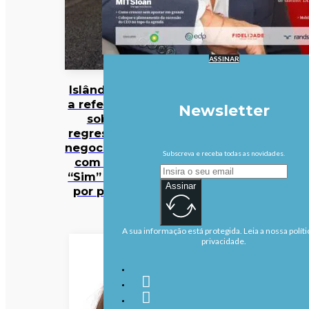
ASSINAR
Islândia vai
a referendo
Newsletter
sobre
regresso às
negociações
Subscreva e receba todas as novidades.
com a UE.
“Sim” lidera
Assinar
por pouco
A sua informação está protegida. Leia a nossa políti
privacidade.