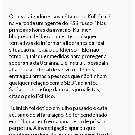
Os investigadores suspeitam que Kulinich é
na verdade um agente do FSB russo. “Nas
primeiras horas da invasão, Kulinich
bloqueou deliberadamente quaisquer
tentativas de informar a liderança da real
situação na região de Kherson. Ele não
tomou quaisquer medidas para proteger a
soberania da Ucrânia. Ele instruiu pessoal a
abandonar o local de serviço. Depois,
entregou armas a pessoas que não tinham
qualquer relação com o SBU”, adiantou
Sapian, no briefing dado aos jornalistas,
citado pelo Politico.
Kulinich foi detido em julho passado e está
acusado de alta-traição. Se for condenado
em tribunal, enfrenta uma pena de prisão
perpétua. A investigação apurou que
receberia ordens do antigo vice-ministro da