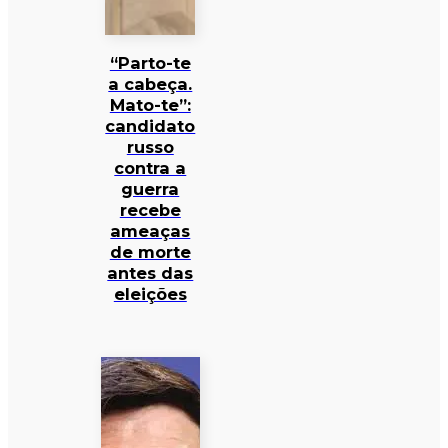
“Parto-te
a cabeça.
Mato-te”:
candidato
russo
contra a
guerra
recebe
ameaças
de morte
antes das
eleições