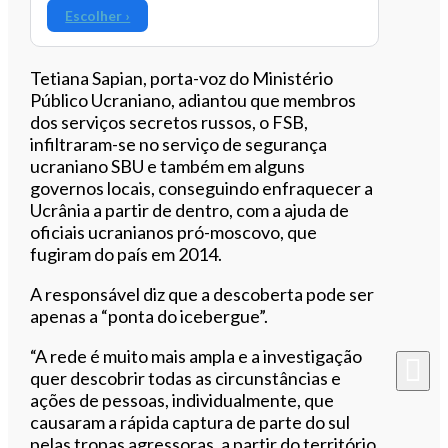
Escolher ›
Tetiana Sapian, porta-voz do Ministério
Público Ucraniano, adiantou que membros
dos serviços secretos russos, o FSB,
infiltraram-se no serviço de segurança
ucraniano SBU e também em alguns
governos locais, conseguindo enfraquecer a
Ucrânia a partir de dentro, com a ajuda de
oficiais ucranianos pró-moscovo, que
fugiram do país em 2014.
A responsável diz que a descoberta pode ser
apenas a “ponta do icebergue”.
“A rede é muito mais ampla e a investigação
quer descobrir todas as circunstâncias e
ações de pessoas, individualmente, que
causaram a rápida captura de parte do sul
pelas tropas agressoras, a partir do território