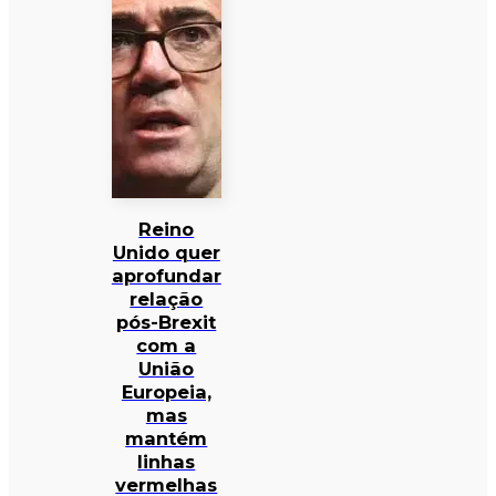
Reino
Unido quer
aprofundar
relação
pós-Brexit
com a
União
Europeia,
mas
mantém
linhas
vermelhas