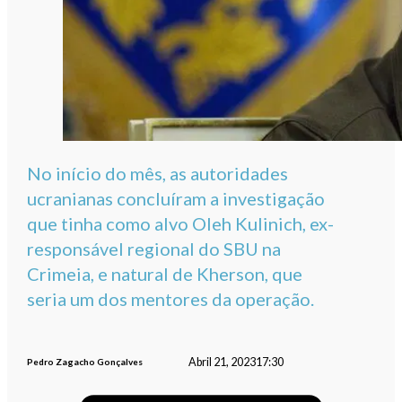
No início do mês, as autoridades
ucranianas concluíram a investigação
que tinha como alvo Oleh Kulinich, ex-
responsável regional do SBU na
Crimeia, e natural de Kherson, que
seria um dos mentores da operação.
Abril 21, 2023
17:30
Pedro Zagacho Gonçalves