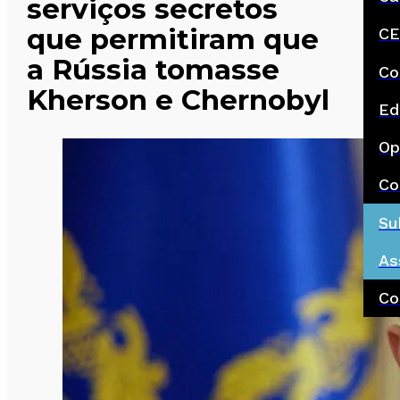
serviços secretos
que permitiram que
CE
a Rússia tomasse
Co
Kherson e Chernobyl
Ed
Op
Co
Su
As
Co