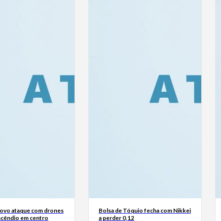
Novo ataque com drones
Bolsa de Tóquio fecha com Nikkei
ncêndio em centro
a perder 0,12