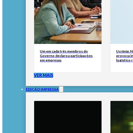
Um em cada três membros do
Ucrânia: 
Governo declarou participações
provoca i
em empresas
logístico 
VER MAIS
EDIÇÃO IMPRESSA