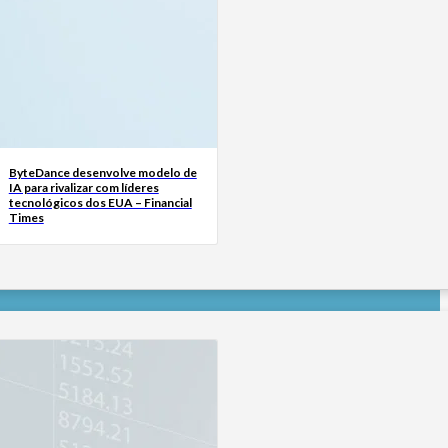
ByteDance desenvolve modelo de
IA para rivalizar com líderes
tecnológicos dos EUA – Financial
Times