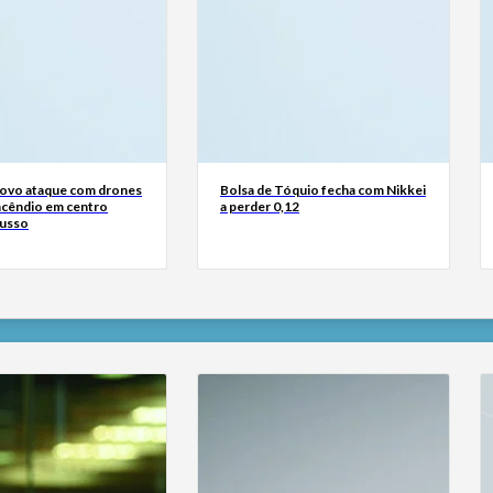
Novo ataque com drones
Bolsa de Tóquio fecha com Nikkei
ncêndio em centro
a perder 0,12
russo