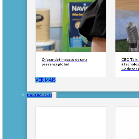
O (grande) impacto de uma
CEO Talk:
presença global
à tecnolog
Code for A
VER MAIS
BARÓMETRO