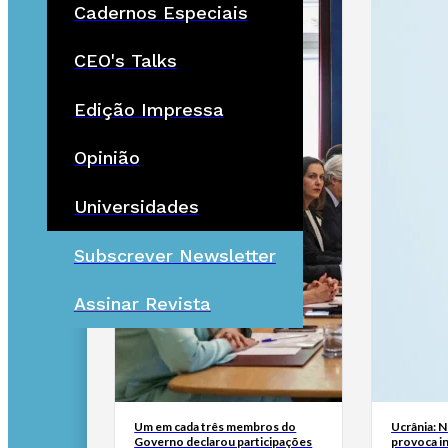
Cadernos Especiais
CEO's Talks
Edição Impressa
Opinião
Universidades
Subscrever Newsletter
Assinar Revista
Um em cada três membros do
Ucrânia: 
Governo declarou participações
provoca i