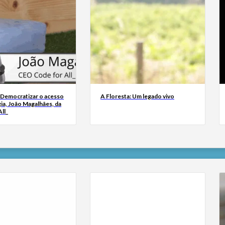
 Democratizar o acesso
A Floresta: Um legado vivo
ia, João Magalhães, da
ll_