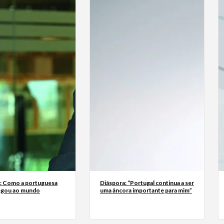
a: Como a portuguesa
Diáspora: “Portugal continua a ser
egou ao mundo
uma âncora importante para mim”