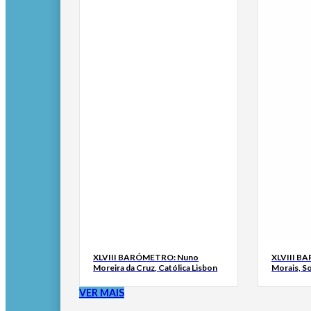
XLVIII BARÓMETRO: Nuno
XLVIII B
Moreira da Cruz, Católica Lisbon
Morais, S
VER MAIS