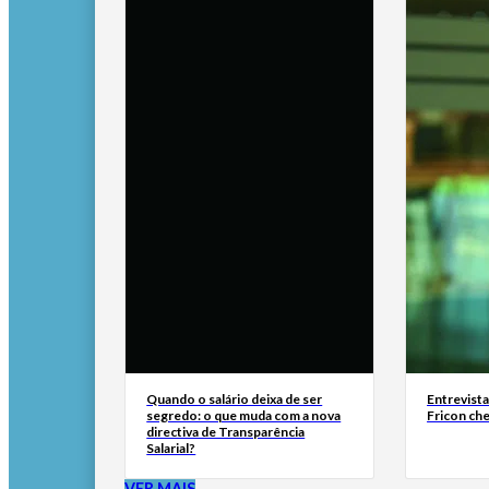
Quando o salário deixa de ser
Entrevist
segredo: o que muda com a nova
Fricon ch
directiva de Transparência
Salarial?
VER MAIS