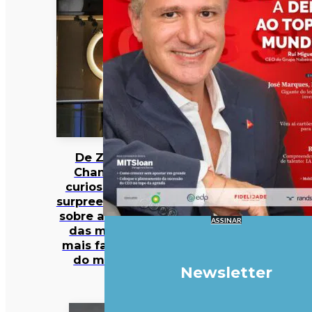
De Zara a
Chanel: 12
curiosidades
surpreendentes
sobre algumas
ASSINAR
das marcas
mais famosas
do mundo
Newsletter