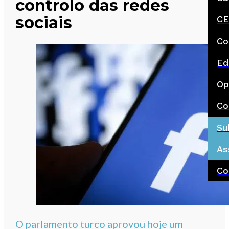
controlo das redes
sociais
CE
Co
Ed
Op
Co
Su
As
Co
O parlamento turco aprovou hoje um