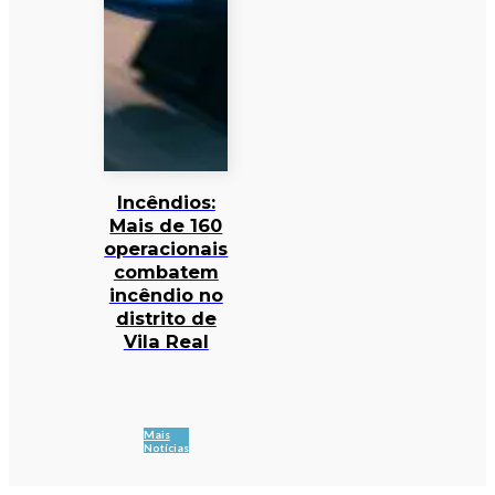
Incêndios:
Mais de 160
operacionais
combatem
incêndio no
distrito de
Vila Real
Mais
Notícias