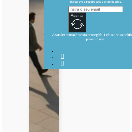
Subscreva e receba todas as novidades.
Assinar
A sua informação está protegida. Leia a nossa políti
privacidade.