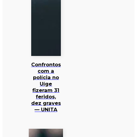
Confrontos
com a
polícia no
Uíge
fizeram 31
feridos,
dez graves
— UNITA