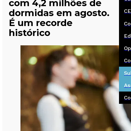
com 4,2 milhões de
dormidas em agosto.
CE
É um recorde
Co
histórico
Ed
Op
Co
Su
As
Co