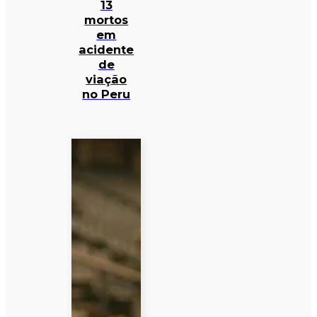
13
mortos
em
acidente
de
viação
no Peru