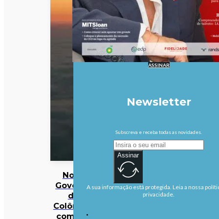
ASSINAR
Newsletter
Subscreva e receba todas as novidades.
Assinar
Novo
Governo
A sua informação está protegida. Leia a nossa políti
da
privacidade.
Colômbia
começa