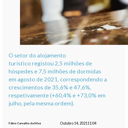
O setor do alojamento
turístico registou 2,5 milhões de
hóspedes e 7,5 milhões de dormidas
em agosto de 2021, correspondendo a
crescimentos de 35,6% e 47,6%,
respetivamente (+60,4% e +73,0% em
julho, pela mesma ordem).
Outubro 14, 2021
11:04
Fábio Carvalho da Silva