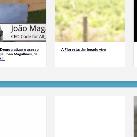
 Democratizar o acesso
A Floresta: Um legado vivo
ia, João Magalhães, da
ll_