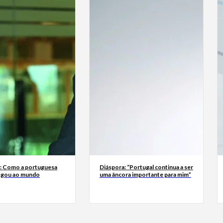
a: Como a portuguesa
Diáspora: “Portugal continua a ser
egou ao mundo
uma âncora importante para mim”