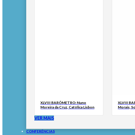
XLVIII BARÓMETRO: Nuno
XLVIII B
Moreira da Cruz, Católica Lisbon
Morais, S
VER MAIS
CONFERÊNCIAS