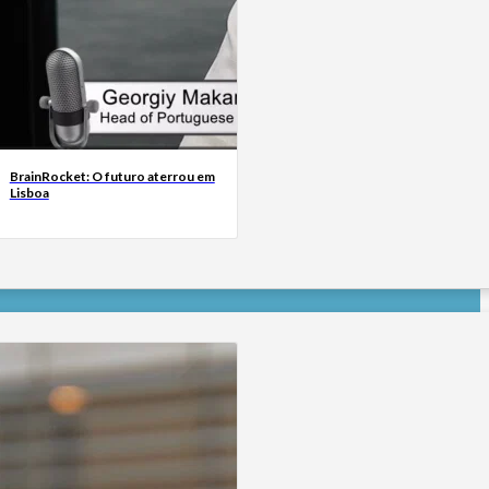
BrainRocket: O futuro aterrou em
Lisboa