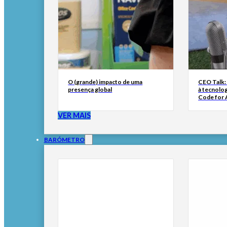
O (grande) impacto de uma
CEO Talk:
presença global
à tecnolog
Code for A
VER MAIS
BARÓMETRO