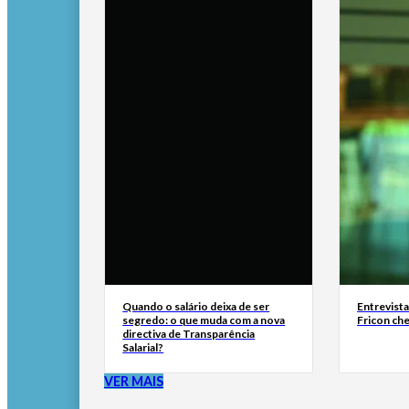
Quando o salário deixa de ser
Entrevist
segredo: o que muda com a nova
Fricon ch
directiva de Transparência
Salarial?
VER MAIS