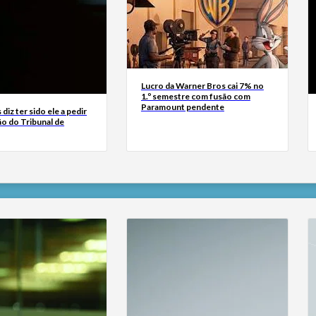
Lucro da Warner Bros cai 7% no
1.º semestre com fusão com
Paramount pendente
diz ter sido ele a pedir
ão do Tribunal de