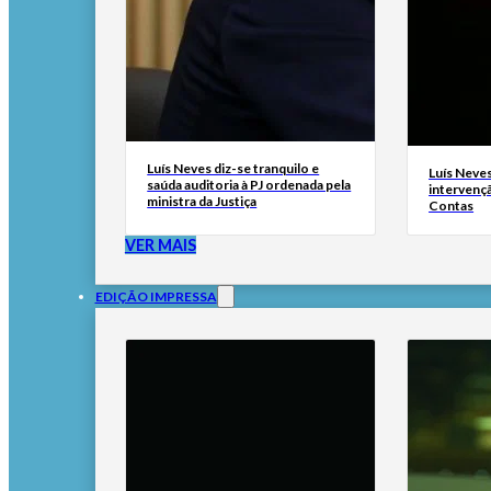
Luís Neves diz-se tranquilo e
Luís Neves 
saúda auditoria à PJ ordenada pela
intervenç
ministra da Justiça
Contas
VER MAIS
EDIÇÃO IMPRESSA