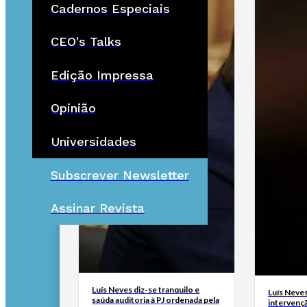
Cadernos Especiais
CEO's Talks
Edição Impressa
Opinião
Universidades
Subscrever Newsletter
Assinar Revista
Luís Neves diz-se tranquilo e
Luís Neves 
saúda auditoria à PJ ordenada pela
intervenç