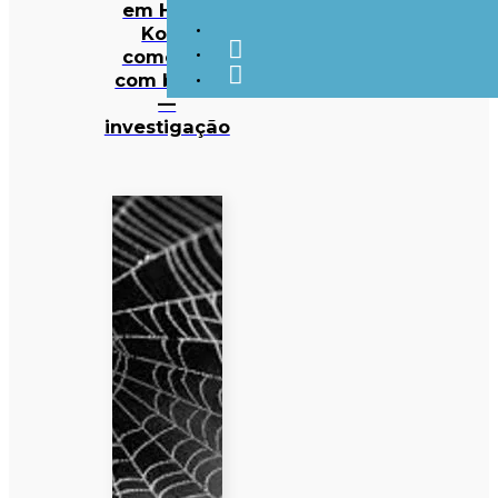
em Hong
Kong
começou
com beata
—
investigação