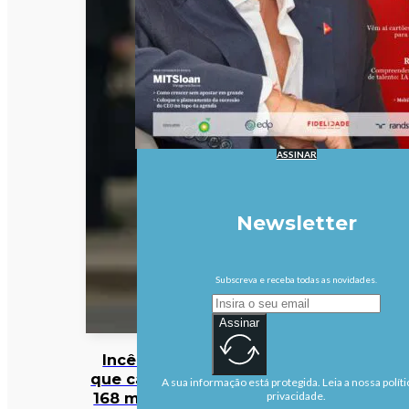
ASSINAR
Newsletter
Subscreva e receba todas as novidades.
Assinar
Incêndio
que causou
A sua informação está protegida. Leia a nossa políti
168 mortos
privacidade.