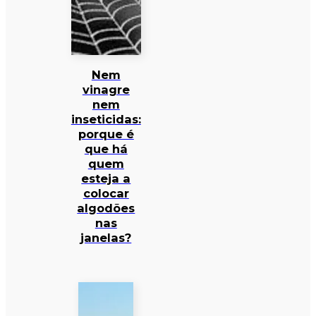
Nem
vinagre
nem
inseticidas:
porque é
que há
quem
esteja a
colocar
algodões
nas
janelas?