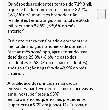
Os hóspedes residentes terão sido 719,3 mil,
o que se traduz num decréscimo de 32,7%
(-60,3% em junho) e os hóspedes não
residentes terão atingido um total de 305,8
mil, recuando 82,8% (-95,6% no mês
anterior).
O Alentejo terá continuado a apresentar a
menor diminuição no número de dormidas,
face ao mês homólogo, apresentando uma
descida de 25,8% (-6,6% no caso dos
residentes e -63,3% no de não residentes),
após a variação negativa de 48,9% no mês
anterior.
A totalidade dos principais mercados
emissores manteve decréscimos expressivos
em julho (superiores a 65%),
embora menores que no mês precedente
(superiores a 90% em junho). Da Europa, o
pódio é liderado pelo Reino Unido (com uma