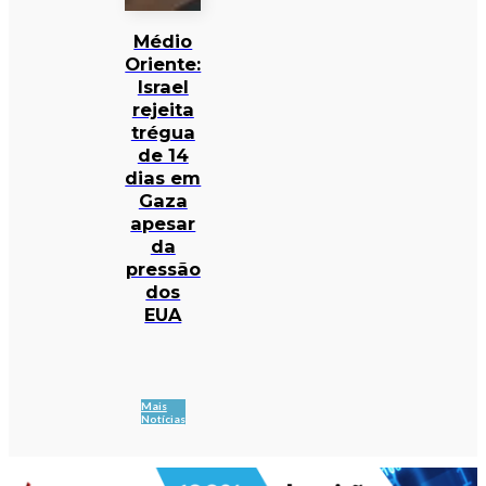
Médio
Oriente:
Israel
rejeita
trégua
de 14
dias em
Gaza
apesar
da
pressão
dos
EUA
Mais
Notícias