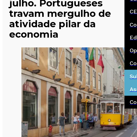
julho. Portugueses
travam mergulho de
CE
atividade pilar da
Co
economia
Ed
Op
Co
Su
As
Co