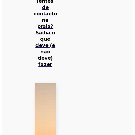
lentes
de
contacto
na
praia?
Saiba o
que
deve (e
não
deve)
fazer