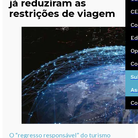
já reduziram as
restrições de viagem
CE
Co
Ed
Op
Co
Su
As
Co
O “regresso responsável” do turismo