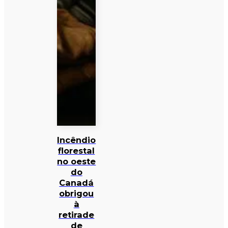
Incêndio
florestal
no oeste
do
Canadá
obrigou
à
retirade
de