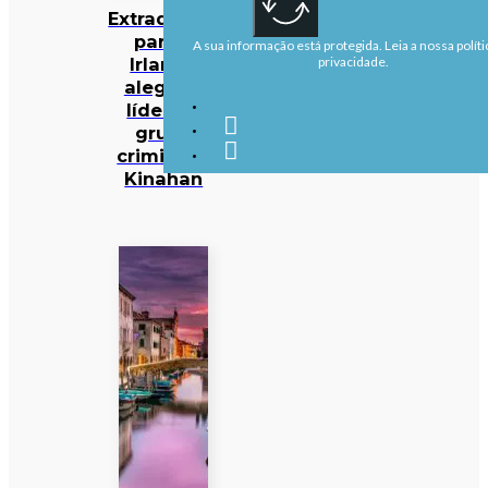
Extraditado
para a
A sua informação está protegida. Leia a nossa políti
Irlanda
privacidade.
alegado
líder do
grupo
criminoso
Kinahan