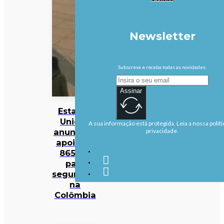
Newsletter
Subscreva e receba todas as novidades.
Assinar
Estados
Unidos
A sua informação está protegida. Leia a nossa políti
anunciam
privacidade.
apoio de
865 ME
para
segurança
na
Colômbia