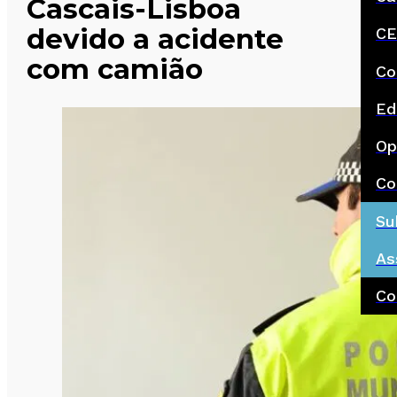
Cascais-Lisboa
devido a acidente
CE
com camião
Co
Ed
Op
Co
Su
As
Co