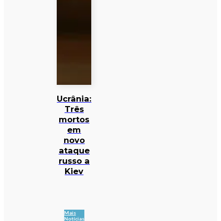
Ucrânia:
Três
mortos
em
novo
ataque
russo a
Kiev
Mais
Notícias