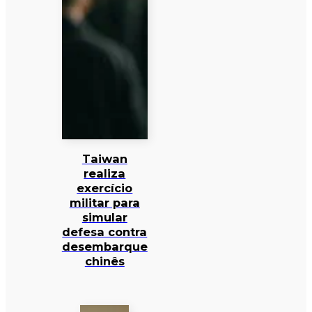
Taiwan
realiza
exercício
militar para
simular
defesa contra
desembarque
chinês