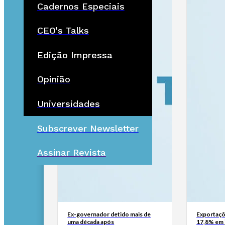
Cadernos Especiais
CEO's Talks
Edição Impressa
Opinião
Universidades
Subscrever Newsletter
Assinar Revista
Ex-governador detido mais de
Exportaçõ
uma década após
17,8% em 