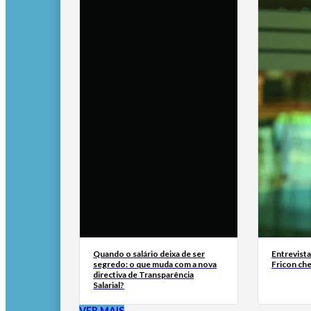
Quando o salário deixa de ser
Entrevist
segredo: o que muda com a nova
Fricon ch
directiva de Transparência
Salarial?
VER MAIS