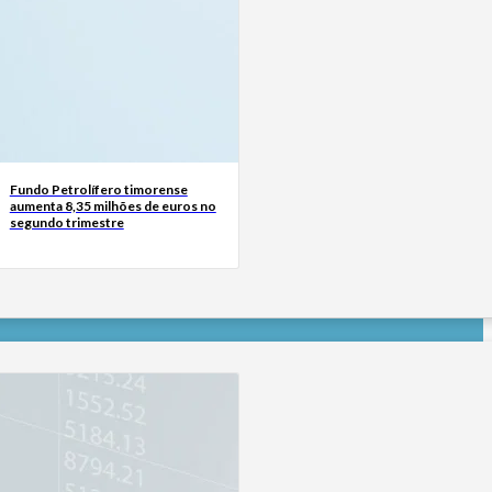
Fundo Petrolífero timorense
aumenta 8,35 milhões de euros no
segundo trimestre