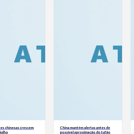
es chinesas crescem
China mantém alertas antes de
julho
possível aproximação do tufão