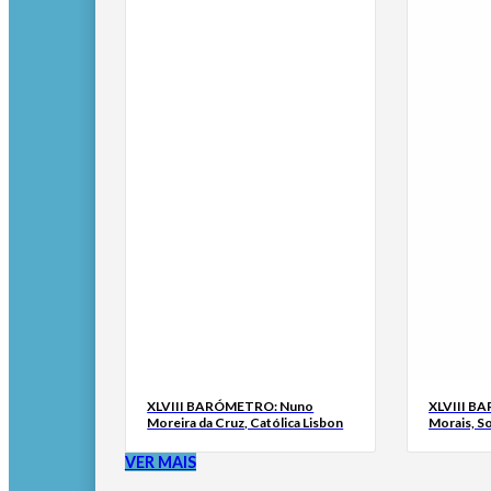
XLVIII BARÓMETRO: Nuno
XLVIII B
Moreira da Cruz, Católica Lisbon
Morais, S
VER MAIS