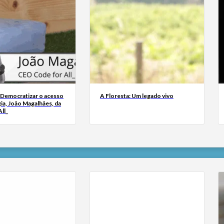
 Democratizar o acesso
A Floresta: Um legado vivo
ia, João Magalhães, da
ll_