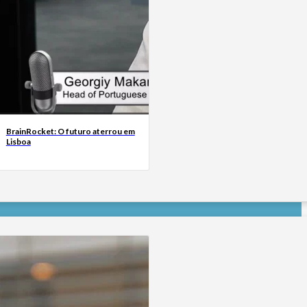
BrainRocket: O futuro aterrou em
Lisboa