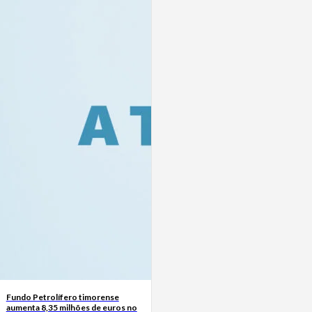
Fundo Petrolífero timorense
aumenta 8,35 milhões de euros no