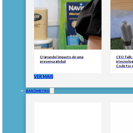
O (grande) impacto de uma
CEO Talk:
presença global
à tecnolog
Code for A
VER MAIS
BARÓMETRO