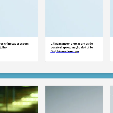
es chinesas crescem
China mantém alertas antes de
julho
possível aproximação do tufão
Dolphin no domingo