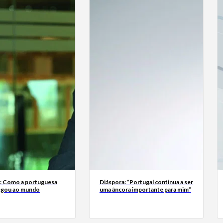
a: Como a portuguesa
Diáspora: “Portugal continua a ser
egou ao mundo
uma âncora importante para mim”