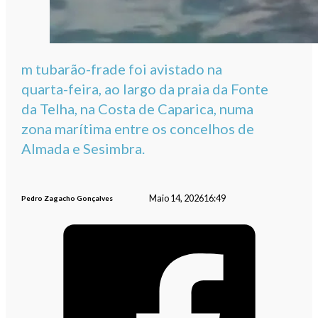
m tubarão-frade foi avistado na
quarta-feira, ao largo da praia da Fonte
da Telha, na Costa de Caparica, numa
zona marítima entre os concelhos de
Almada e Sesimbra.
Maio 14, 2026
16:49
Pedro Zagacho Gonçalves