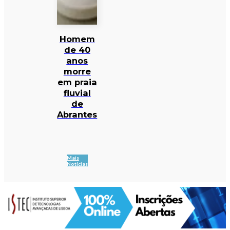
Homem
de 40
anos
morre
em praia
fluvial
de
Abrantes
Mais
Notícias