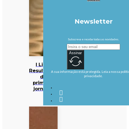
Newsletter
Subscreva e receba todas as novidades.
Assinar
I Liga:
Resultados
A sua informação está protegida. Leia a nossa políti
da
privacidade.
primeira
jornada