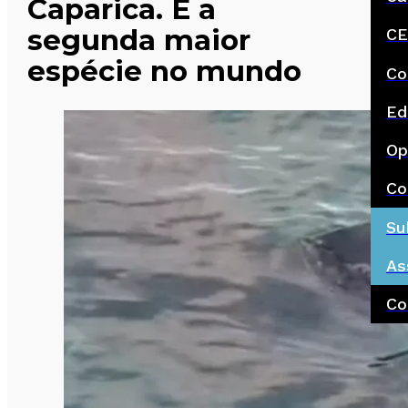
Caparica. É a
segunda maior
CE
espécie no mundo
Co
Ed
Op
Co
Su
As
Co