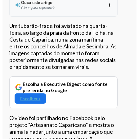
Ouça este artigo
Clique para reproduzir
Um tubarão-frade foi avistado na quarta-
feira, ao largo da praia da Fonte da Telha, na
Costa de Caparica, numa zona marítima
0:00
/
2:10
entre os concelhos de Almada e Sesimbra. As
imagens captadas do momento foram
posteriormente divulgadas nas redes sociais
e rapidamente se tornaram virais.
Escolha a Executive Digest como fonte
preferida no Google
Escolher ›
O vídeo foi partilhado no Facebook pelo
projeto “Artesanato Caparicano” e mostra o
animal a nadar junto a uma embarcação que
se encontrava a navegar na área. A