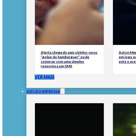
Alerta chega do país vizinho: novo
Aston Mar
“golpe do hambúrguer” pode
em jogo pa
começar com uma simples
este o pre
resposta a um SMS
VER MAIS
EDIÇÃO IMPRESSA