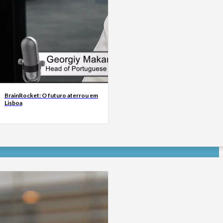
BrainRocket: O futuro aterrou em
Lisboa