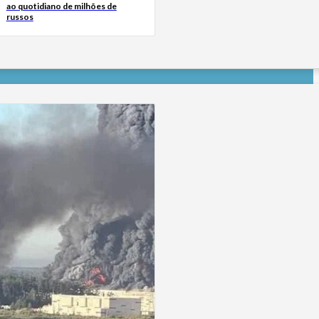
ao quotidiano de milhões de
russos