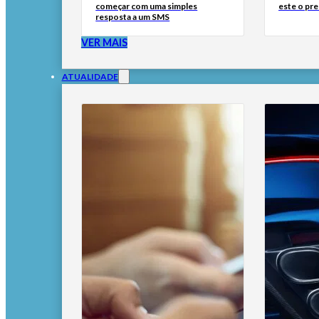
começar com uma simples
este o pre
resposta a um SMS
VER MAIS
ATUALIDADE