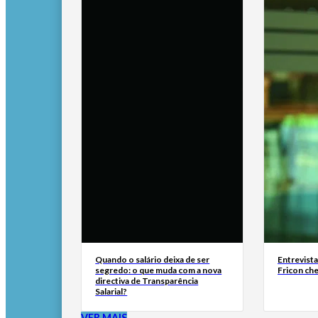
Quando o salário deixa de ser
Entrevist
segredo: o que muda com a nova
Fricon ch
directiva de Transparência
Salarial?
VER MAIS