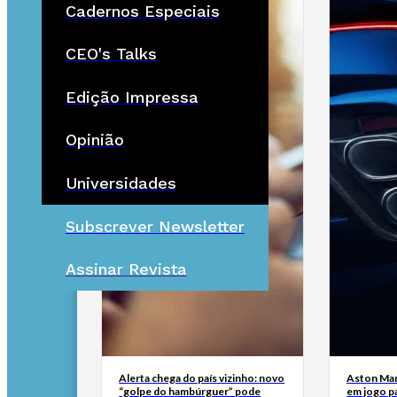
Cadernos Especiais
CEO's Talks
Edição Impressa
Opinião
Universidades
Subscrever Newsletter
Assinar Revista
Alerta chega do país vizinho: novo
Aston Mar
“golpe do hambúrguer” pode
em jogo pa