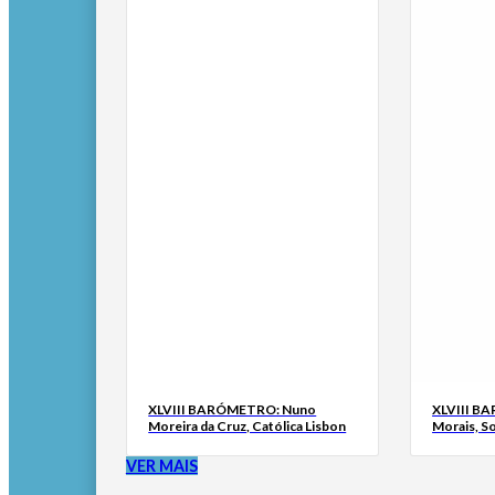
XLVIII BARÓMETRO: Nuno
XLVIII B
Moreira da Cruz, Católica Lisbon
Morais, S
VER MAIS