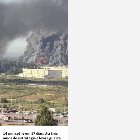
14 armazéns em 17 dias: Ucrânia
muda de estratégia e leva a guerra