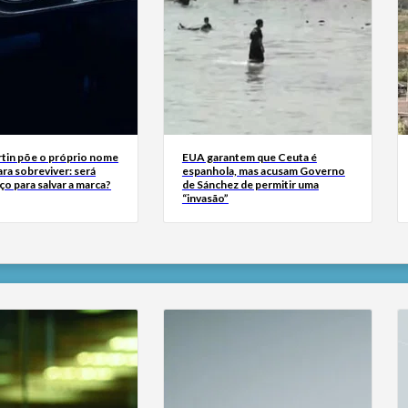
tin põe o próprio nome
EUA garantem que Ceuta é
ra sobreviver: será
espanhola, mas acusam Governo
ço para salvar a marca?
de Sánchez de permitir uma
“invasão”