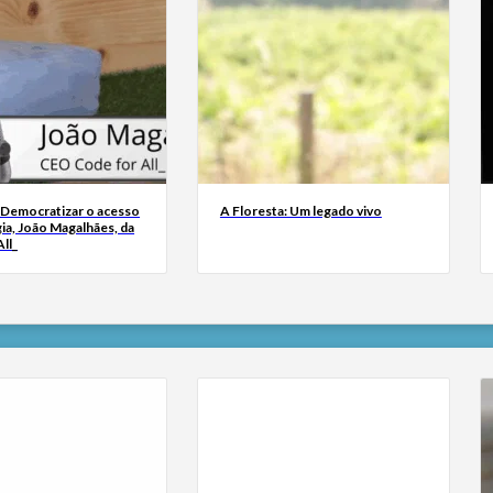
 Democratizar o acesso
A Floresta: Um legado vivo
ia, João Magalhães, da
ll_