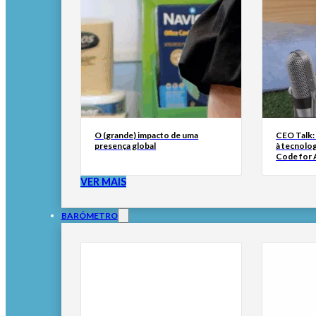
O (grande) impacto de uma
CEO Talk:
presença global
à tecnolog
Code for A
VER MAIS
BARÓMETRO