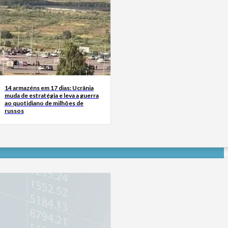
14 armazéns em 17 dias: Ucrânia
muda de estratégia e leva a guerra
ao quotidiano de milhões de
russos