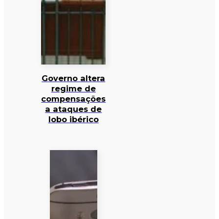
Governo altera
regime de
compensações
a ataques de
lobo ibérico