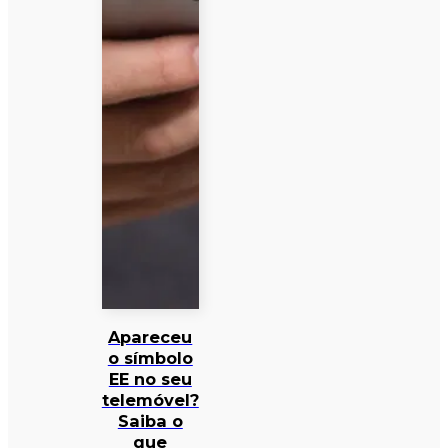
Apareceu
o símbolo
EE no seu
telemóvel?
Saiba o
que