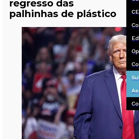
regresso das
palhinhas de plástico
CE
Co
Ed
Op
Co
Su
As
Co