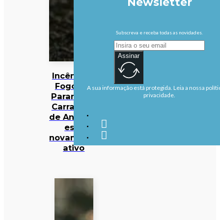
Newsletter
Subscreva e receba todas as novidades.
Assinar
Incêndios:
Fogo em
A sua informação está protegida. Leia a nossa políti
Parambos,
privacidade.
Carrazeda
de Ansiães,
está
novamente
ativo