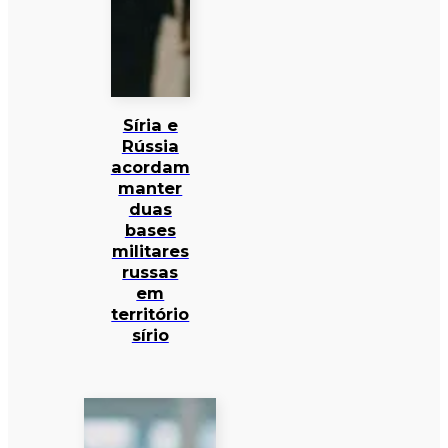
Síria e
Rússia
acordam
manter
duas
bases
militares
russas
em
território
sírio