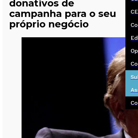
donativos de
campanha para o seu
CE
próprio negócio
Co
Ed
Op
Co
Su
As
Co