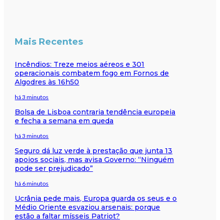
Mais Recentes
Incêndios: Treze meios aéreos e 301
operacionais combatem fogo em Fornos de
Algodres às 16h50
há 3 minutos
Bolsa de Lisboa contraria tendência europeia
e fecha a semana em queda
há 3 minutos
Seguro dá luz verde à prestação que junta 13
apoios sociais, mas avisa Governo: “Ninguém
pode ser prejudicado”
há 6 minutos
Ucrânia pede mais, Europa guarda os seus e o
Médio Oriente esvaziou arsenais: porque
estão a faltar mísseis Patriot?