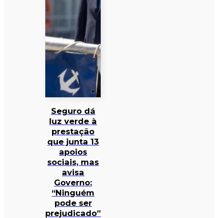
Seguro dá
luz verde à
prestação
que junta 13
apoios
sociais, mas
avisa
Governo:
“Ninguém
pode ser
prejudicado”