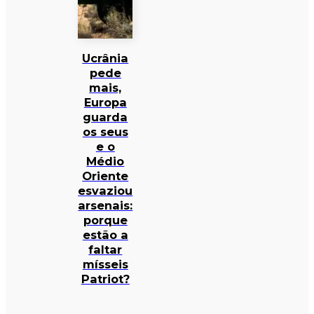
Ucrânia
pede
mais,
Europa
guarda
os seus
e o
Médio
Oriente
esvaziou
arsenais:
porque
estão a
faltar
mísseis
Patriot?