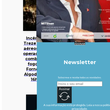
Incêndios:
Treze meios
ASSINAR
aéreos e 301
operacionais
combatem
Newsletter
fogo em
Fornos de
Algodres às
Subscreva e receba todas as novidades.
16h50
Assinar
A sua informação está protegida. Leia a nossa políti
privacidade.