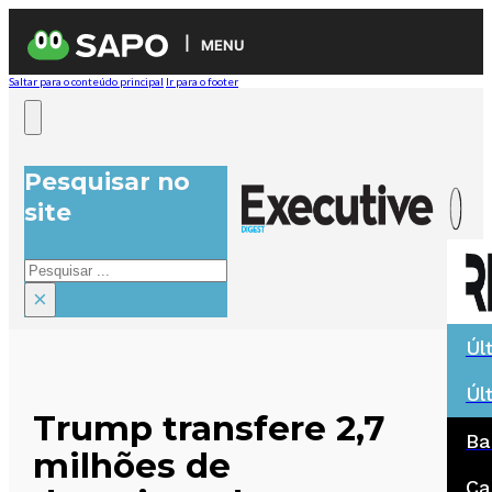
MENU
Saltar para o conteúdo principal
Ir para o footer
Pesquisar no
site
Pesquisar
×
Úl
Úl
Trump transfere 2,7
Ba
milhões de
Ca