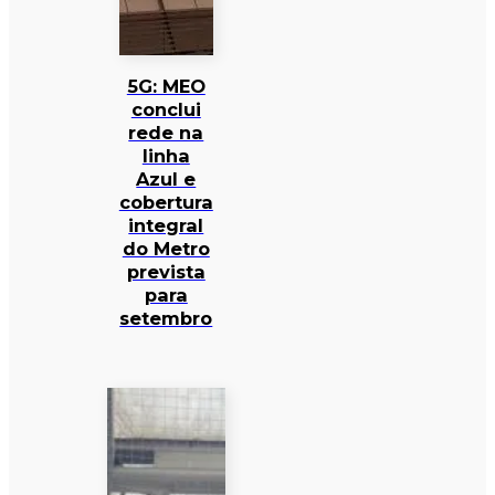
5G: MEO
conclui
rede na
linha
Azul e
cobertura
integral
do Metro
prevista
para
setembro