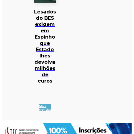
Lesados
do BES
exigem
em
Espinho
que
Estado
lhes
devolva
milhões
de
euros
Mais
Notícias