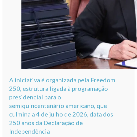
A iniciativa é organizada pela Freedom
250, estrutura ligada à programação
presidencial para o
semiquincentenário americano, que
culmina a 4 de julho de 2026, data dos
250 anos da Declaração de
Independência