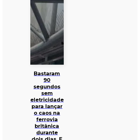
Bastaram
90
segundos
sem
eletricidade
para lançar
o caos na
ferrovia
britânica
durante
dois dias. E