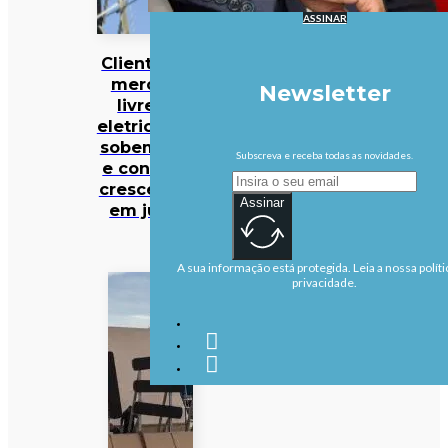
ASSINAR
Clientes no
mercado
Newsletter
livre de
eletricidade
sobem 1,9%
Subscreva e receba todas as novidades.
e consumo
cresce 3,8%
Assinar
em junho
A sua informação está protegida. Leia a nossa políti
privacidade.