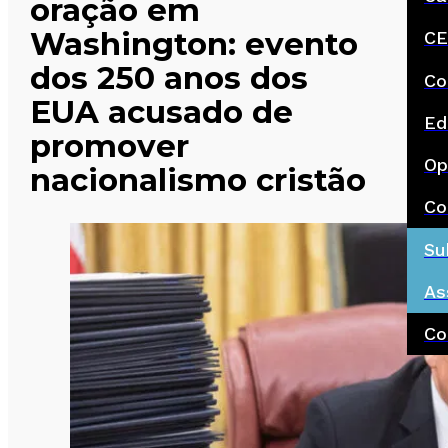
oração em
Washington: evento
CE
dos 250 anos dos
Co
EUA acusado de
Ed
promover
Op
nacionalismo cristão
Co
Su
As
Co