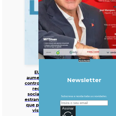
ASSINAR
EUA
aumentam
Newsletter
controlo das
redes
sociais de
Subscreva e receba todas as novidades.
estrangeiros
que pedem
Assinar
vistos