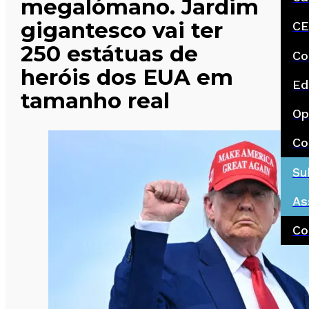
megalómano. Jardim
gigantesco vai ter
CE
250 estátuas de
Co
heróis dos EUA em
Ed
tamanho real
Op
Co
Su
As
Co