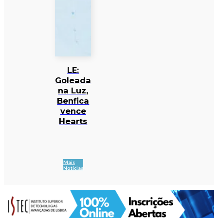
LE:
Goleada
na Luz,
Benfica
vence
Hearts
Mais
Notícias