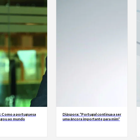
a: Como a portuguesa
Diáspora: “Portugal continua a ser
egou ao mundo
uma âncora importante para mim”