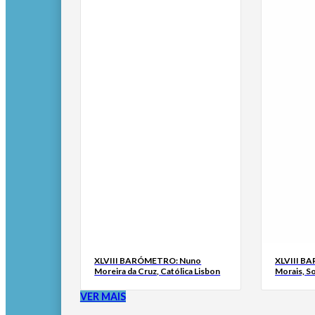
XLVIII BARÓMETRO: Nuno
XLVIII B
Moreira da Cruz, Católica Lisbon
Morais, S
VER MAIS