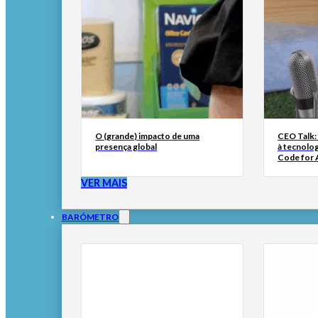
O (grande) impacto de uma
CEO Talk:
presença global
à tecnolog
Code for A
VER MAIS
BARÓMETRO