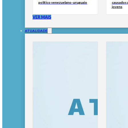
político venezuelano-uruguaio
causados p
jovens
VER MAIS
ATUALIDADE