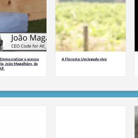
 Democratizar o acesso
A Floresta: Um legado vivo
ia, João Magalhães, da
ll_