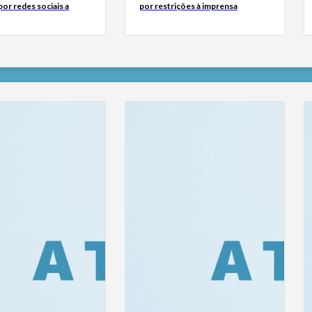
or redes sociais a
por restrições à imprensa