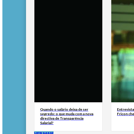
Quando o salário deixa de ser
Entrevist
segredo: o que muda com a nova
Fricon ch
directiva de Transparência
Salarial?
VER MAIS