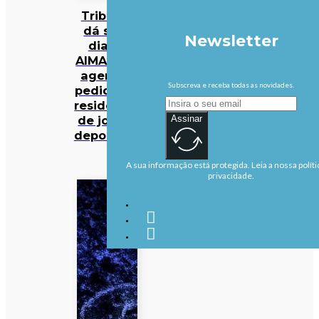
Tribunal
dá sete
Newsletter
dias à
AIMA para
agendar
Subscreva e receba todas as novidades.
pedido de
residência
de jovem
Assinar
deportado
A sua informação está protegida. Leia a nossa políti
privacidade.