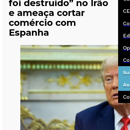
foi destruído” no Irão
e ameaça cortar
CE
comércio com
Co
Espanha
Ed
Op
Co
Su
As
Co