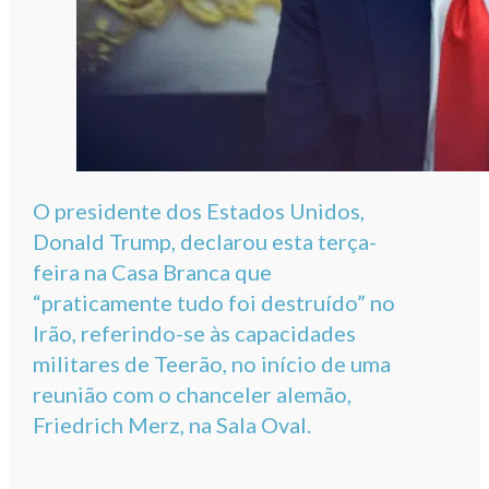
O presidente dos Estados Unidos,
Donald Trump, declarou esta terça-
feira na Casa Branca que
“praticamente tudo foi destruído” no
Irão, referindo-se às capacidades
militares de Teerão, no início de uma
reunião com o chanceler alemão,
Friedrich Merz, na Sala Oval.