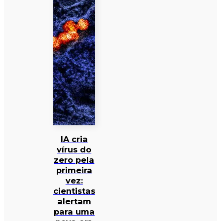
IA cria
vírus do
zero pela
primeira
vez:
cientistas
alertam
para uma