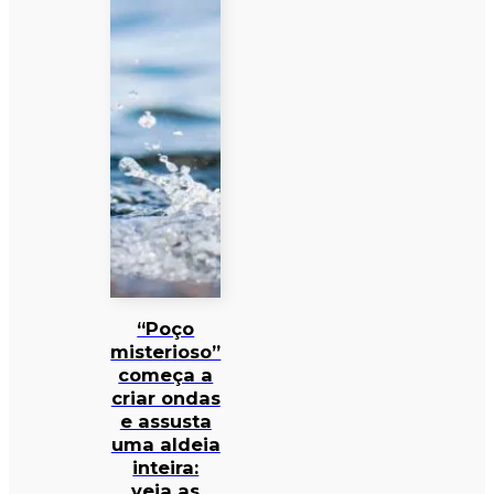
“Poço
misterioso”
começa a
criar ondas
e assusta
uma aldeia
inteira:
veja as