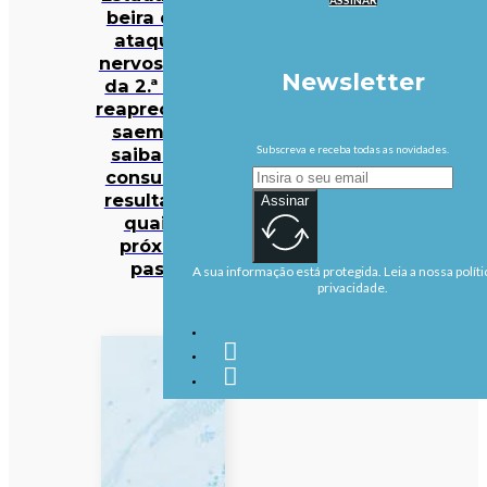
beira de um
ataque de
nervos. Notas
Newsletter
da 2.ª fase e
reapreciações
saem hoje:
Subscreva e receba todas as novidades.
saiba onde
consultar os
resultados e
Assinar
quais os
próximos
passos
A sua informação está protegida. Leia a nossa políti
privacidade.