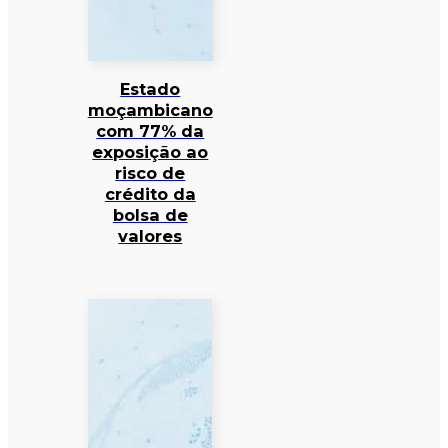
Estado
moçambicano
com 77% da
exposição ao
risco de
crédito da
bolsa de
valores