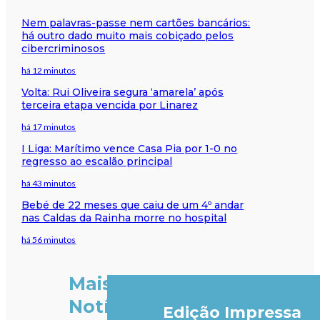
Nem palavras-passe nem cartões bancários:
há outro dado muito mais cobiçado pelos
cibercriminosos
há 12 minutos
Volta: Rui Oliveira segura ‘amarela’ após
terceira etapa vencida por Linarez
há 17 minutos
I Liga: Marítimo vence Casa Pia por 1-0 no
regresso ao escalão principal
há 43 minutos
Bebé de 22 meses que caiu de um 4º andar
nas Caldas da Rainha morre no hospital
há 56 minutos
Mais
Notícias
Edição Impressa