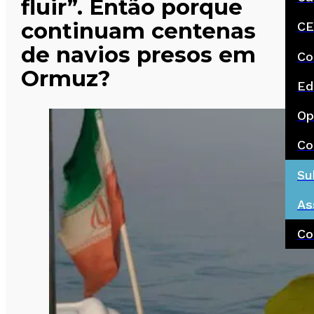
fluir”. Então porque
continuam centenas
CE
de navios presos em
Co
Ormuz?
Ed
Op
Co
Su
As
Co