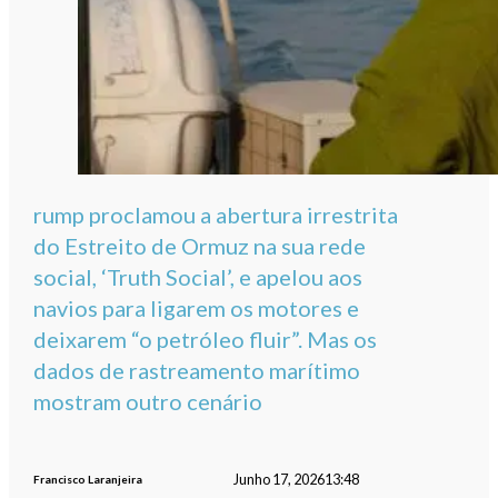
rump proclamou a abertura irrestrita
do Estreito de Ormuz na sua rede
social, ‘Truth Social’, e apelou aos
navios para ligarem os motores e
deixarem “o petróleo fluir”. Mas os
dados de rastreamento marítimo
mostram outro cenário
Junho 17, 2026
13:48
Francisco Laranjeira