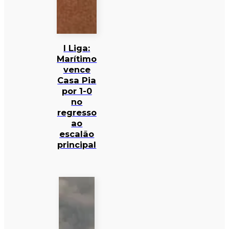
I Liga:
Marítimo
vence
Casa Pia
por 1-0
no
regresso
ao
escalão
principal