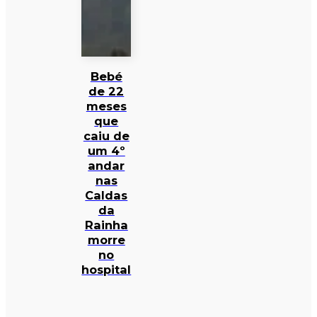
Bebé
de 22
meses
que
caiu de
um 4º
andar
nas
Caldas
da
Rainha
morre
no
hospital