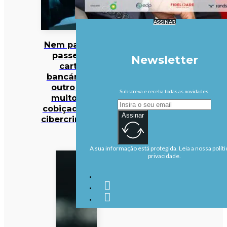
ASSINAR
Nem palavras-
passe nem
Newsletter
cartões
bancários: há
outro dado
Subscreva e receba todas as novidades.
muito mais
cobiçado pelos
Assinar
cibercriminosos
A sua informação está protegida. Leia a nossa políti
privacidade.