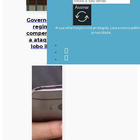
Assinar
Governo altera
regime de
A sua informação está protegida. Leia a nossa políti
compensações
privacidade.
a ataques de
lobo ibérico