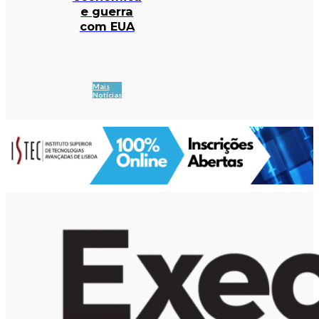
e guerra
com EUA
Mais
Notícias