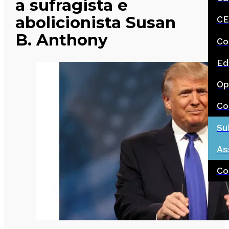
a sufragista e
abolicionista Susan
CE
B. Anthony
Co
Ed
Op
Co
Su
As
Co