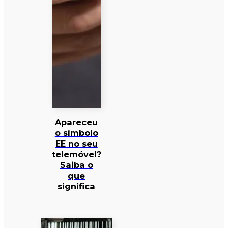
Apareceu
o símbolo
EE no seu
telemóvel?
Saiba o
que
significa