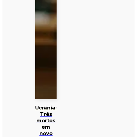
Ucrânia:
Três
mortos
em
novo