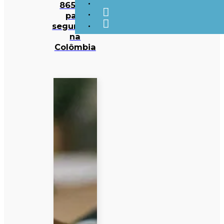
865 ME
para
segurança
na
Colômbia