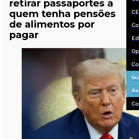
retirar passaportes a
quem tenha pensões
CE
de alimentos por
Co
pagar
Ed
Op
Co
Su
As
Co