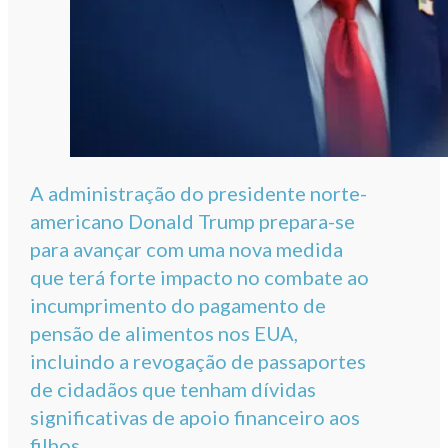
A administração do presidente norte-
americano Donald Trump prepara-se
para avançar com uma nova medida
que terá forte impacto no combate ao
incumprimento do pagamento de
pensão de alimentos nos EUA,
incluindo a revogação de passaportes
de cidadãos que tenham dívidas
significativas de apoio financeiro aos
filhos.