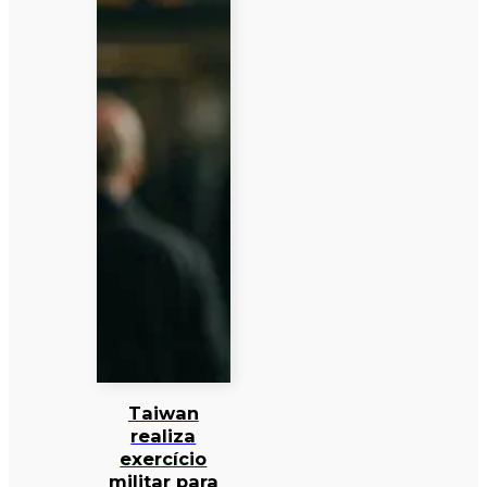
Taiwan
realiza
exercício
militar para