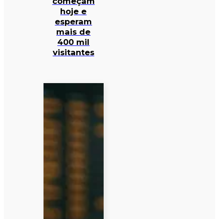
começam
hoje e
esperam
mais de
400 mil
visitantes