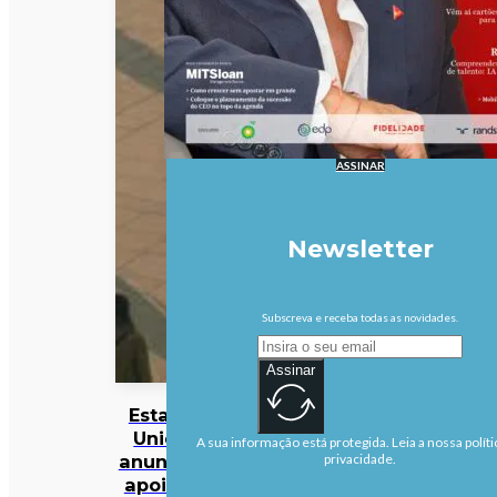
ASSINAR
Newsletter
Subscreva e receba todas as novidades.
Assinar
Estados
Unidos
A sua informação está protegida. Leia a nossa políti
anunciam
privacidade.
apoio de