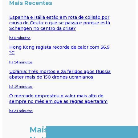
Mais Recentes
Espanha e Itália estão em rota de colisão por
causa de Ceuta: o que se passa e porque está
Schengen no centro da crise?
há 6 minutos
Hong Kong regista recorde de calor com 36,9
°C
há 14 minutos
Ucrânia: Três mortos e 25 feridos após Rússia
abater mais de 150 drones ucranianos
há 19 minutos
O mercado emprestou o valor mais alto de
sempre no mês em que as regras apertaram
há 21 minutos
Mais