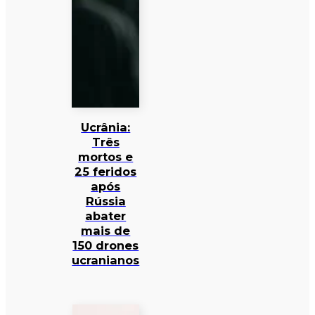
Ucrânia:
Três
mortos e
25 feridos
após
Rússia
abater
mais de
150 drones
ucranianos