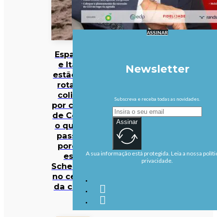
ASSINAR
Espanha
e Itália
Newsletter
estão em
rota de
colisão
Subscreva e receba todas as novidades.
por causa
de Ceuta:
Assinar
o que se
passa e
porque
A sua informação está protegida. Leia a nossa políti
está
privacidade.
Schengen
no centro
da crise?