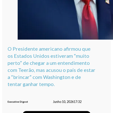
O Presidente americano afirmou que
os Estados Unidos estiveram “muito
perto” de chegar a um entendimento
com Teerão, mas acusou o país de estar
a “brincar” com Washington e de
tentar ganhar tempo.
Junho 10, 2026
17:32
Executive Digest