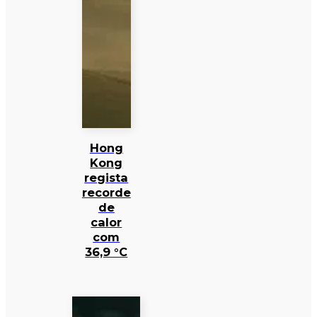
Hong
Kong
regista
recorde
de
calor
com
36,9 °C