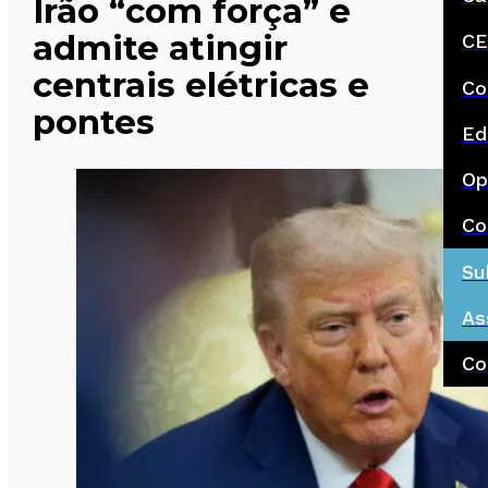
Irão “com força” e
admite atingir
CE
centrais elétricas e
Co
pontes
Ed
Op
Co
Su
As
Co