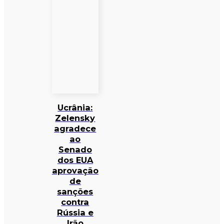
Ucrânia:
Zelensky
agradece
ao
Senado
dos EUA
aprovação
de
sanções
contra
Rússia e
Irão