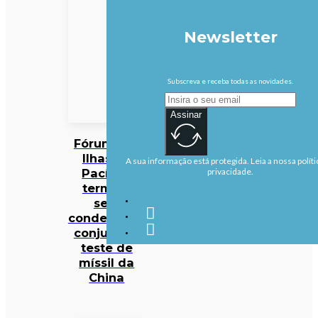
Newsletter
Subscreva e receba todas as novidades.
Assinar
Fórum das
Ilhas do
A sua informação está protegida. Leia a nossa políti
Pacífico
privacidade.
termina
sem
condenação
conjunta a
teste de
míssil da
China