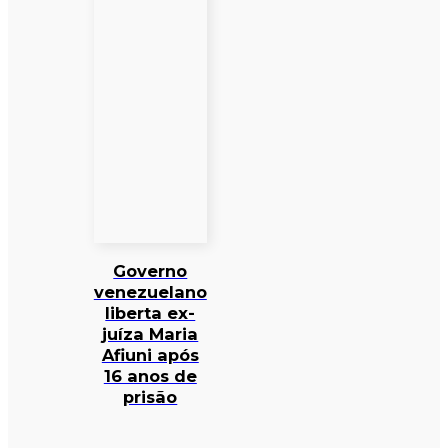
Governo
venezuelano
liberta ex-
juíza Maria
Afiuni após
16 anos de
prisão