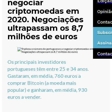
negociar
Ediçã
criptomoedas em
Opiniã
2020. Negociações
Conta
ultrapassam os 8,7
Subscr
milhões de euros
Assina
Conta
Os principais investidores
portugueses têm entre 25 e 34 anos.
Gastaram, em média, 760 euros a
comprar Bitcoin (a moeda mais
popular) e ganharam, em média, 930
euros a vender.