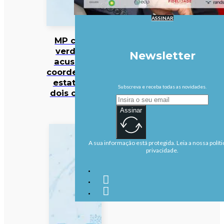
ASSINAR
MP cabo-
verdiano
Newsletter
acusa ex-
coordenador
estatal de
Subscreva e receba todas as novidades.
dois crimes
Assinar
A sua informação está protegida. Leia a nossa políti
privacidade.