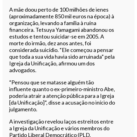
A mãe doou perto de 100 milhões de ienes
(aproximadamente 850 mil euros na época) à
organização, levando a família à ruína
financeira. Tetsuya Yamagami abandonou os
estudos e tentou suicidar-se em 2005. A
morte do irmão, dez anos antes, foi
considerada suicídio. “Ele começou a pensar
que toda a sua vida havia sido arruinada” pela
Igreja da Unificação, afirmou um dos
advogados.
“Pensou que se matasse alguém tão
influente quanto o ex-primeiro-ministro Abe,
poderia atrair a atenção pública para a Igreja
[da Unificação]”, disse a acusação no início do
julgamento.
A investigação revelou laços estreitos entre
a Igreja da Unificação e vários membros do
Partido Liberal Democrático (PLD,