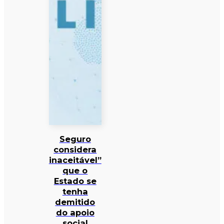
Seguro
considera
inaceitável”
que o
Estado se
tenha
demitido
do apoio
social