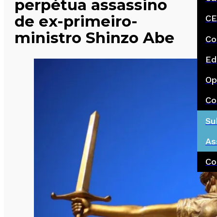
perpétua assassino
de ex-primeiro-
CE
ministro Shinzo Abe
Co
Ed
Op
Co
Su
As
Co