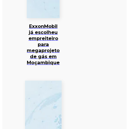
ExxonMobil
já escolheu
empreiteiro
para
megaprojeto
de gás em
Moçambique