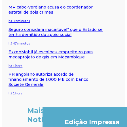
MP cabo-verdiano acusa ex-coordenador
estatal de dois crimes
há 39 minutos
Seguro considera inaceitável” que o Estado se
tenha demitido do apoio social
há 47 minutos
ExxonMobil já escolheu empreiteiro para
megaprojeto de gás em Moçambique
há 1 hora
PR angolano autoriza acordo de
financiamento de 1.000 ME com banco
Société Générale
há 1 hora
Mais
Notícias
Edição Impressa