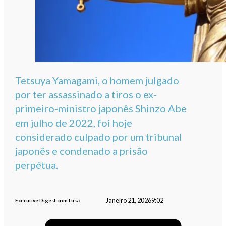
Tetsuya Yamagami, o homem julgado
por ter assassinado a tiros o ex-
primeiro-ministro japonês Shinzo Abe
em julho de 2022, foi hoje
considerado culpado por um tribunal
japonês e condenado a prisão
perpétua.
Janeiro 21, 2026
9:02
Executive Digest com Lusa