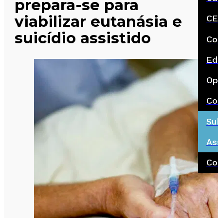
prepara-se para
viabilizar eutanásia e
CE
suicídio assistido
Co
Ed
Op
Co
Su
As
Co