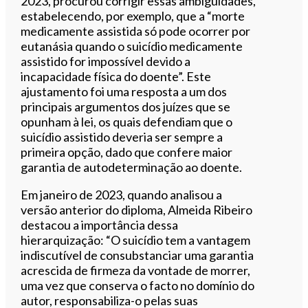
2023, procurou corrigir essas ambiguidades,
estabelecendo, por exemplo, que a “morte
medicamente assistida só pode ocorrer por
eutanásia quando o suicídio medicamente
assistido for impossível devido a
incapacidade física do doente”. Este
ajustamento foi uma resposta a um dos
principais argumentos dos juízes que se
opunham à lei, os quais defendiam que o
suicídio assistido deveria ser sempre a
primeira opção, dado que confere maior
garantia de autodeterminação ao doente.
Em janeiro de 2023, quando analisou a
versão anterior do diploma, Almeida Ribeiro
destacou a importância dessa
hierarquização: “O suicídio tem a vantagem
indiscutível de consubstanciar uma garantia
acrescida de firmeza da vontade de morrer,
uma vez que conserva o facto no domínio do
autor, responsabiliza-o pelas suas