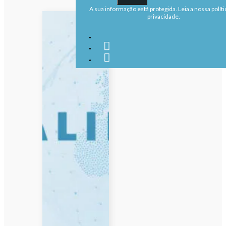
A sua informação está protegida. Leia a nossa políti
privacidade.