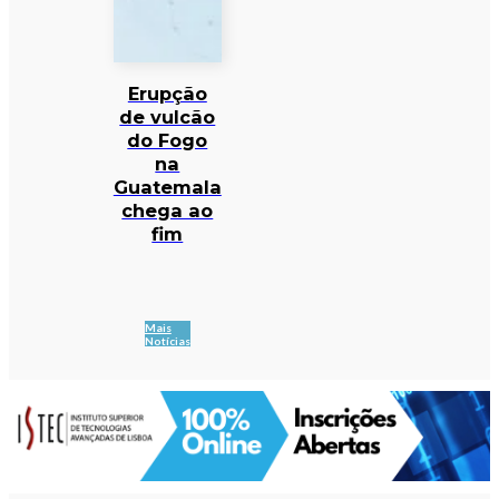
Erupção
de vulcão
do Fogo
na
Guatemala
chega ao
fim
Mais
Notícias