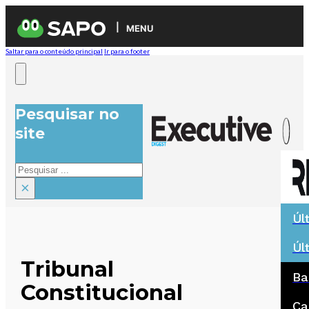
MENU
Saltar para o conteúdo principal
Ir para o footer
Pesquisar no
site
Pesquisar
×
Úl
Úl
Tribunal
Ba
Constitucional
Ca