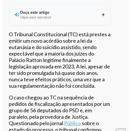
Ouça este artigo
Clique para reproduzir
Ouvir este artigo
O Tribunal Constitucional (TC) está prestes a
emitir um novo acórdão sobre a lei da
eutanásia e do suicídio assistido, sendo
expectável que a maioria dos juízes do
Palácio Ratton legitime finalmente a
legislação aprovada em 2023. A lei, apesar de
ter sido promulgada há quase dois anos,
nunca teve efeitos práticos, uma vez que a
sua regulamentação não foi concluída.
O caso chegou ao TC na sequência de
pedidos de fiscalização apresentados por um
grupo de 56 deputados do PSD e, em
paralelo, pela provedora de Justiça.
Questionado pelo jornal
Público
sobre o
estado do processo, o tribunal confirmou