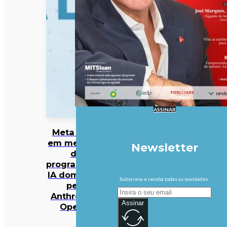
ASSINAR
Meta entra
em mercado
Newsletter
da
programação
IA dominado
Subscreva e receba todas as novidades.
pela
Anthropic e
Assinar
OpenAI